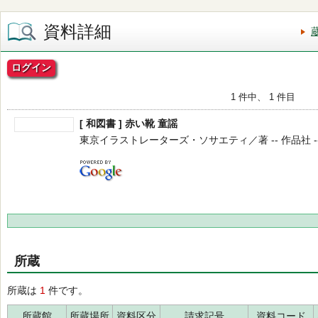
資料詳細
ログイン
1 件中、 1 件目
[ 和図書 ] 赤い靴 童謡
東京イラストレーターズ・ソサエティ／著 -- 作品社 -- 20
所蔵
所蔵は
1
件です。
所蔵館
所蔵場所
資料区分
請求記号
資料コード