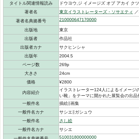
タイトル関連情報読み
ドウヨウ,ジ イメージズ オブ アカイ ク
著者名
東京イラストレーターズ・ソサエティ
／
210000647170000
著者名典拠番号
出版地
東京
出版者
作品社
出版者カナ
サクヒンシャ
出版年
2004.5
ページ数
269p
大きさ
24cm
価格
¥2800
イラストレーター124人によるイメージ
内容紹介
い靴」をテーマに開かれた展覧会の出品
一般件名
插絵∥画集
一般件名カナ
サシエ∥ガシュウ
一般件名
さし絵
一般件名カナ
サシエ
510031800000000
一般件名典拠番号