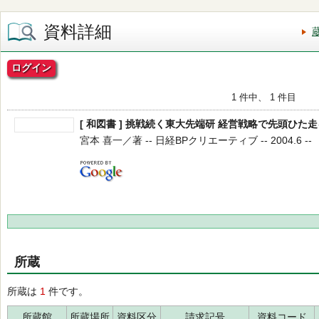
資料詳細
ログイン
1 件中、 1 件目
[ 和図書 ] 挑戦続く東大先端研 経営戦略で先頭ひた走
宮本 喜一／著 -- 日経BPクリエーティブ -- 2004.6 --
所蔵
所蔵は
1
件です。
所蔵館
所蔵場所
資料区分
請求記号
資料コード