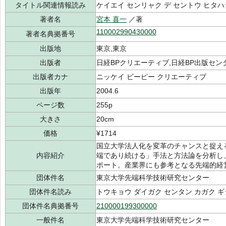
タイトル関連情報読み
ケイエイ センリャク デ セントウ ヒタ
著者名
宮本 喜一
／著
110002990430000
著者名典拠番号
出版地
東京,東京
出版者
日経BPクリエーティブ,日経BP出版センタ
出版者カナ
ニッケイ ビーピー クリエーティブ
出版年
2004.6
ページ数
255p
大きさ
20cm
価格
¥1714
国立大学法人化を変革のチャンスと捉え
内容紹介
端であり続ける」手法と方法論を分析し
ポート。産業界にも参考となる先端的経
団体件名
東京大学先端科学技術研究センター
団体件名読み
トウキョウ ダイガク センタン カガク 
団体件名典拠番号
210000199300000
一般件名
東京大学先端科学技術研究センター