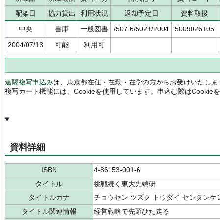
配架日
協力貸出
利用状況
返却予定日
資料取扱
中央
書庫
一般図書
/507.6/5021/2004
5009026105
2004/07/13
可能
利用可
遠隔複写申込み
は、東京都在住・在勤・在学の方からお受けいたしま
複写カート機能には、Cookieを使用しています。申込む際はCooki
資料詳細
ISBN
4-86153-001-6
タイトル
挑戦続く東大先端研
タイトルカナ
チョウセン ツズク トウダイ センタンケ
タイトル関連情報
経営戦略で先頭ひた走る