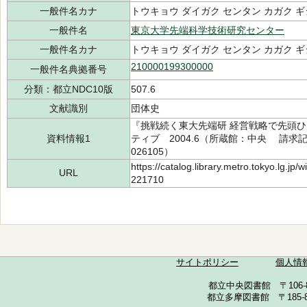
一般件名カナ
トウキョウ ダイガク センタン カガク 
一般件名
東京大学先端科学技術研究センター
一般件名カナ
トウキョウ ダイガク センタン カガク 
210000199300000
一般件名典拠番号
分類：都立NDC10版
507.6
文献識別
団体史
『挑戦続く東大先端研 経営戦略で先頭ひ
資料情報1
ティブ 2004.6（所蔵館：中央 請求記号：/
026105）
https://catalog.library.metro.tokyo.lg.jp
URL
221710
サイトポリシー
個人情
都立中央図書館 〒106-857
都立多摩図書館 〒185-852