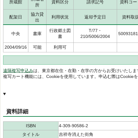
所蔵館
資料区分
請求記号
資料コー
所
協力貸
配架日
利用状況
返却予定日
資料取
出
行政郷土図
T/77・
中央
書庫
50093181
書
210/5006/2004
2004/09/16
可能
利用可
遠隔複写申込み
は、東京都在住・在勤・在学の方からお受けいたしま
複写カート機能には、Cookieを使用しています。申込む際はCooki
資料詳細
ISBN
4-309-90586-2
タイトル
吉祥寺消えた街角