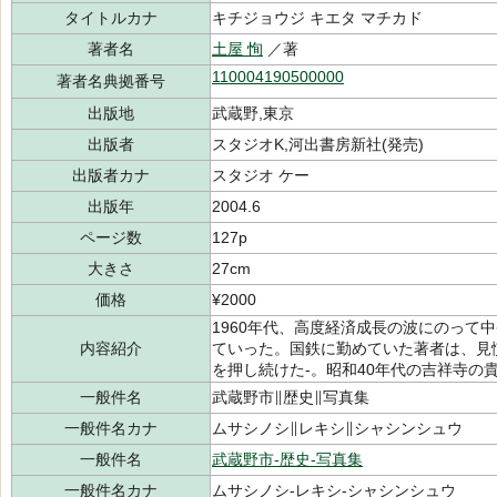
タイトルカナ
キチジョウジ キエタ マチカド
著者名
土屋 恂
／著
110004190500000
著者名典拠番号
出版地
武蔵野,東京
出版者
スタジオK,河出書房新社(発売)
出版者カナ
スタジオ ケー
出版年
2004.6
ページ数
127p
大きさ
27cm
価格
¥2000
1960年代、高度経済成長の波にのって
内容紹介
ていった。国鉄に勤めていた著者は、見
を押し続けた-。昭和40年代の吉祥寺の
一般件名
武蔵野市∥歴史∥写真集
一般件名カナ
ムサシノシ∥レキシ∥シャシンシュウ
一般件名
武蔵野市-歴史-写真集
一般件名カナ
ムサシノシ-レキシ-シャシンシュウ