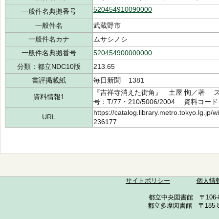
520454910090000
一般件名典拠番号
一般件名
武蔵野市
一般件名カナ
ムサシノシ
一般件名典拠番号
520454900000000
分類：都立NDC10版
213.65
書評掲載紙
毎日新聞 1381
『吉祥寺消えた街角』 土屋 恂／著 ス
資料情報1
号：T/77・210/5006/2004 資料コード
https://catalog.library.metro.tokyo.lg.jp
URL
236177
サイトポリシー
個人情
都立中央図書館 〒106-857
都立多摩図書館 〒185-852