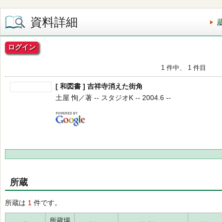
資料詳細
ログイン
1 件中、 1 件目
[ 和図書 ] 吉祥寺消えた街角
土屋 恂／著 -- スタジオK -- 2004.6 --
所蔵
所蔵は
1
件です。
所蔵場