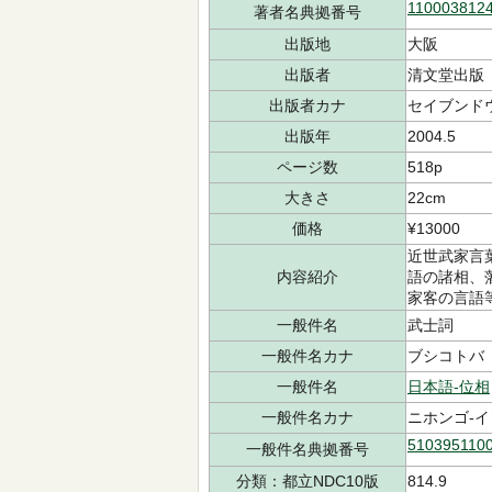
110003812
著者名典拠番号
出版地
大阪
出版者
清文堂出版
出版者カナ
セイブンド
出版年
2004.5
ページ数
518p
大きさ
22cm
価格
¥13000
近世武家言
内容紹介
語の諸相、
家客の言語
一般件名
武士詞
一般件名カナ
ブシコトバ
一般件名
日本語-位相
一般件名カナ
ニホンゴ-イ
510395110
一般件名典拠番号
分類：都立NDC10版
814.9