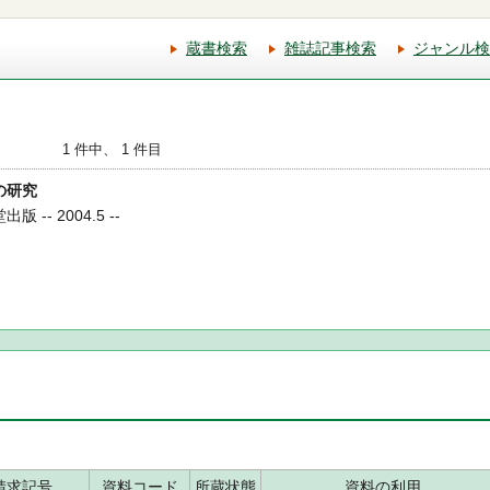
蔵書検索
雑誌記事検索
ジャンル検
1 件中、 1 件目
葉の研究
 -- 2004.5 --
請求記号
資料コード
所蔵状態
資料の利用