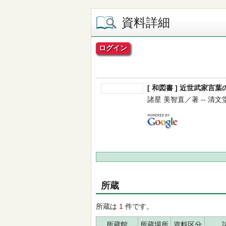
資料詳細
ログイン
[ 和図書 ] 近世武家言
諸星 美智直／著 -- 清文堂出版
所蔵
所蔵は
1
件です。
所蔵館
所蔵場所
資料区分