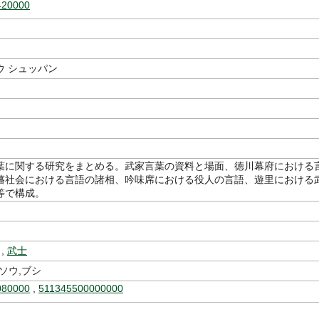
420000
ウ シュッパン
葉に関する研究をまとめる。武家言葉の資料と場面、徳川幕府における
藩社会における言語の諸相、吟味席における役人の言語、遊里における
等で構成。
,
武士
ソウ,ブシ
080000
,
511345500000000