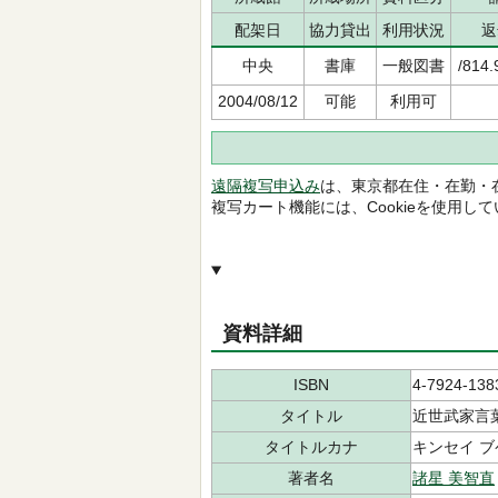
配架日
協力貸出
利用状況
返
中央
書庫
一般図書
/814.
2004/08/12
可能
利用可
遠隔複写申込み
は、東京都在住・在勤・
複写カート機能には、Cookieを使用し
資料詳細
ISBN
4-7924-138
タイトル
近世武家言
タイトルカナ
キンセイ ブ
著者名
諸星 美智直