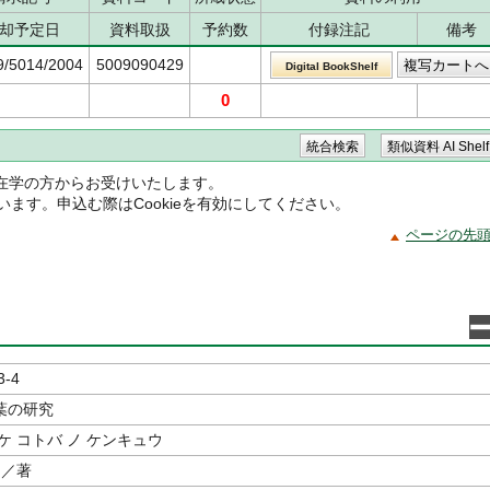
却予定日
資料取扱
予約数
付録注記
備考
9/5014/2004
5009090429
Digital BookShelf
0
在学の方からお受けいたします。
ています。申込む際はCookieを有効にしてください。
ページの先
3-4
葉の研究
ケ コトバ ノ ケンキュウ
／著