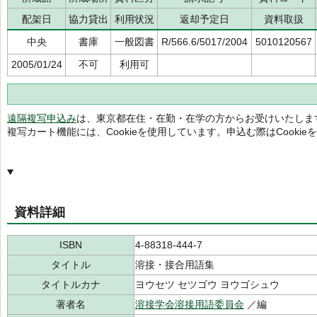
配架日
協力貸出
利用状況
返却予定日
資料取扱
中央
書庫
一般図書
R/566.6/5017/2004
5010120567
2005/01/24
不可
利用可
遠隔複写申込み
は、東京都在住・在勤・在学の方からお受けいたしま
複写カート機能には、Cookieを使用しています。申込む際はCooki
資料詳細
ISBN
4-88318-444-7
タイトル
溶接・接合用語集
タイトルカナ
ヨウセツ セツゴウ ヨウゴシュウ
著者名
溶接学会溶接用語委員会
／編