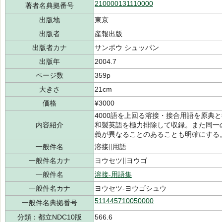
210000131110000
著者名典拠番号
出版地
東京
出版者
産報出版
出版者カナ
サンポウ シュッパン
出版年
2004.7
ページ数
359p
大きさ
21cm
価格
¥3000
4000語を上回る溶接・接合用語を原典
内容紹介
和製英語を極力排除して収録。また同一
義が異なることのあることも明確にする
一般件名
溶接∥用語
一般件名カナ
ヨウセツ∥ヨウゴ
一般件名
溶接-用語集
一般件名カナ
ヨウセツ-ヨウゴシュウ
511445710050000
一般件名典拠番号
分類：都立NDC10版
566.6