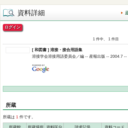
資料詳細
ログイン
1 件中、 1 件目
[ 和図書 ] 溶接・接合用語集
溶接学会溶接用語委員会／編 -- 産報出版 -- 2004.7 --
所蔵
所蔵は
1
件です。
所蔵館
所蔵場所
資料区分
請求記号
資料コード