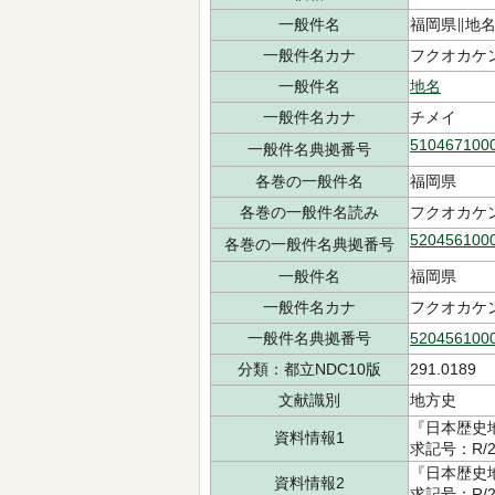
一般件名
福岡県∥地
一般件名カナ
フクオカケ
一般件名
地名
一般件名カナ
チメイ
510467100
一般件名典拠番号
各巻の一般件名
福岡県
各巻の一般件名読み
フクオカケ
520456100
各巻の一般件名典拠番号
一般件名
福岡県
一般件名カナ
フクオカケ
一般件名典拠番号
520456100
分類：都立NDC10版
291.0189
文献識別
地方史
『日本歴史地
資料情報1
求記号：R/2
『日本歴史地
資料情報2
求記号：R/2