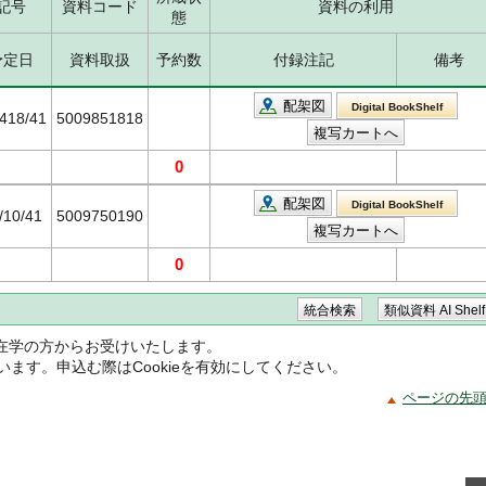
記号
資料コード
資料の利用
態
予定日
資料取扱
予約数
付録注記
備考
配架図
Digital BookShelf
418/41
5009851818
0
配架図
Digital BookShelf
/10/41
5009750190
0
在学の方からお受けいたします。
ています。申込む際はCookieを有効にしてください。
ページの先