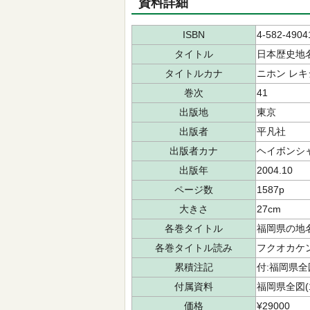
資料詳細
ISBN
4-582-4904
タイトル
日本歴史地
タイトルカナ
ニホン レキ
巻次
41
出版地
東京
出版者
平凡社
出版者カナ
ヘイボンシ
出版年
2004.10
ページ数
1587p
大きさ
27cm
各巻タイトル
福岡県の地
各巻タイトル読み
フクオカケン
累積注記
付:福岡県全図
付属資料
福岡県全図(
価格
¥29000