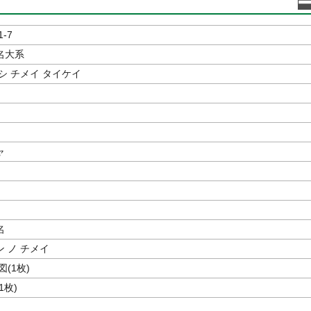
1-7
名大系
シ チメイ タイケイ
ャ
名
 ノ チメイ
(1枚)
1枚)