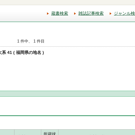
蔵書検索
雑誌記事検索
ジャンル検
1 件中、 1 件目
系 41 ( 福岡県の地名 )
所蔵状