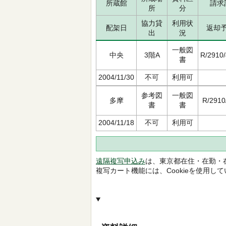
所蔵館
請求
所
分
協力貸
利用状
配架日
返却
出
況
一般図
中央
3階A
R/2910/
書
2004/11/30
不可
利用可
参考図
一般図
多摩
R/2910
書
書
2004/11/18
不可
利用可
遠隔複写申込み
は、東京都在住・在勤・
複写カート機能には、Cookieを使用し