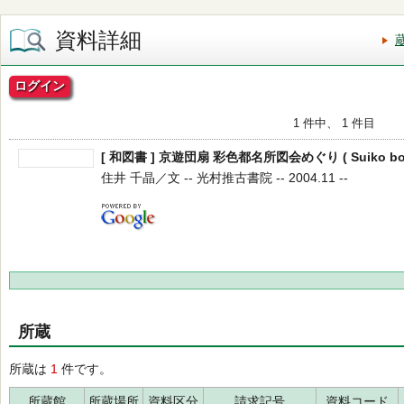
資料詳細
ログイン
1 件中、 1 件目
[ 和図書 ] 京遊団扇 彩色都名所図会めぐり ( Suiko book
住井 千晶／文 -- 光村推古書院 -- 2004.11 --
所蔵
所蔵は
1
件です。
所蔵館
所蔵場所
資料区分
請求記号
資料コード