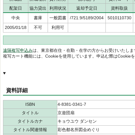
配架日
協力貸出
利用状況
返却予定日
資料取扱
中央
書庫
一般図書
/721.9/5189/2004
5010110730
2005/01/18
不可
利用可
遠隔複写申込み
は、東京都在住・在勤・在学の方からお受けいたしま
複写カート機能には、Cookieを使用しています。申込む際はCooki
資料詳細
ISBN
4-8381-0341-7
タイトル
京遊団扇
タイトルカナ
キョウユウ ダンセン
タイトル関連情報
彩色都名所図会めぐり