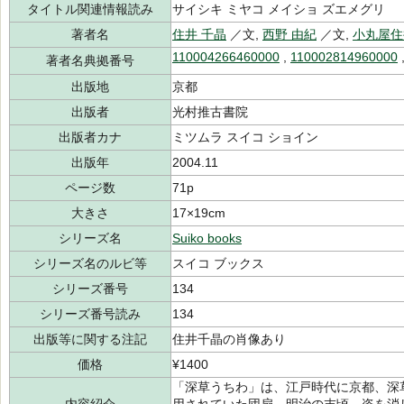
タイトル関連情報読み
サイシキ ミヤコ メイショ ズエメグリ
著者名
住井 千晶
／文,
西野 由紀
／文,
小丸屋住
110004266460000
,
110002814960000
著者名典拠番号
出版地
京都
出版者
光村推古書院
出版者カナ
ミツムラ スイコ ショイン
出版年
2004.11
ページ数
71p
大きさ
17×19cm
シリーズ名
Suiko books
シリーズ名のルビ等
スイコ ブックス
シリーズ番号
134
シリーズ番号読み
134
出版等に関する注記
住井千晶の肖像あり
価格
¥1400
「深草うちわ」は、江戸時代に京都、深