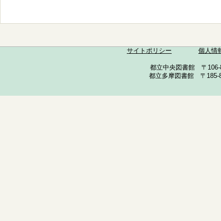
サイトポリシー
個人情
都立中央図書館 〒106-857
都立多摩図書館 〒185-852