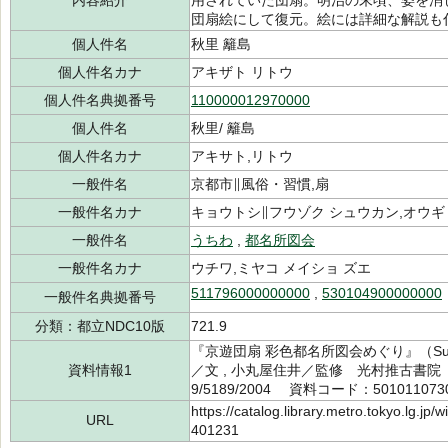
内容紹介
用されていた団扇。明治の末頃、姿を消
団扇絵にして復元。絵には詳細な解説も
個人件名
秋里 籬島
個人件名カナ
アキザト リトウ
個人件名典拠番号
110000012970000
個人件名
秋里/ 籬島
個人件名カナ
アキサト,リトウ
一般件名
京都市∥風俗・習慣,扇
一般件名カナ
キョウトシ∥フウゾク シュウカン,オウギ
一般件名
うちわ
,
都名所図会
一般件名カナ
ウチワ,ミヤコ メイショ ズエ
511796000000000
,
530104900000000
一般件名典拠番号
分類：都立NDC10版
721.9
『京遊団扇 彩色都名所図会めぐり』（Suiko
資料情報1
／文 , 小丸屋住井／監修 光村推古書院 2
9/5189/2004 資料コード：501011073
https://catalog.library.metro.tokyo.lg.jp
URL
401231