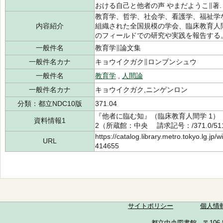
おける自己と他者の声 やまだようこ∥著.
教育学、哲学、社会学、看護学、福祉学
内容紹介
組織された全国規模の学会、臨床教育人
のフィールドでの研究や実践を報告する
一般件名
教育学∥論文集
一般件名カナ
キョウイクガク∥ロンブンシュウ
一般件名
教育学
,
人間論
一般件名カナ
キョウイクガク,ニンゲンロン
分類：都立NDC10版
371.04
『他者に臨む知』（臨床教育人間学 1） 
資料情報1
2（所蔵館：中央 請求記号：/371.0/511
https://catalog.library.metro.tokyo.lg.jp
URL
414655
サイトポリシー
個人情