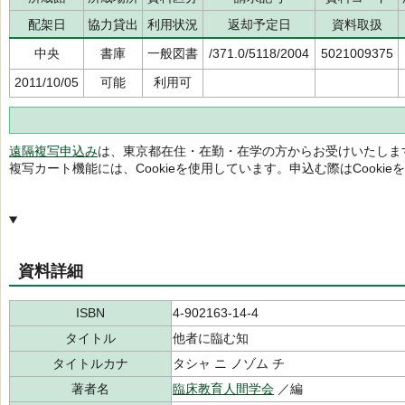
配架日
協力貸出
利用状況
返却予定日
資料取扱
中央
書庫
一般図書
/371.0/5118/2004
5021009375
2011/10/05
可能
利用可
遠隔複写申込み
は、東京都在住・在勤・在学の方からお受けいたしま
複写カート機能には、Cookieを使用しています。申込む際はCooki
資料詳細
ISBN
4-902163-14-4
タイトル
他者に臨む知
タイトルカナ
タシャ ニ ノゾム チ
著者名
臨床教育人間学会
／編