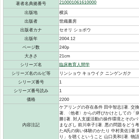
210001061610000
著者名典拠番号
出版地
横浜
出版者
世織書房
出版者カナ
セオリ ショボウ
出版年
2004.12
ページ数
240p
大きさ
21cm
シリーズ名
臨床教育人間学
シリーズ名のルビ等
リンショウ キョウイク ニンゲンガク
シリーズ番号
1
シリーズ番号読み
1
価格
2200
ケアリングの存在条件 田中智志∥著. 交
著. 〈他者〉からの呼びかけとしての「病
勝∥著. 対人支援活動の操作環境とそのパ
内容注記
まなざし 前川幸子∥著. 悪の問題をどう
たA氏の病い体験のかたり 中村美佐∥著 
り」を聴くということ 山口美和∥著. 物