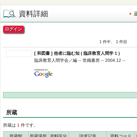
資料詳細
ログイン
1 件中、 1 件目
[ 和図書 ] 他者に臨む知 ( 臨床教育人間学 1 )
臨床教育人間学会／編 -- 世織書房 -- 2004.12 --
所蔵
所蔵は
1
件です。
所蔵館
所蔵場所
資料区分
請求記号
資料コード