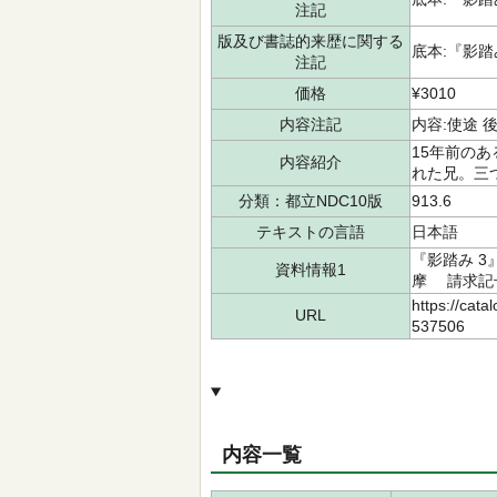
注記
版及び書誌的来歴に関する
底本:『影
注記
価格
¥3010
内容注記
内容:使途 後
15年前の
内容紹介
れた兄。三
分類：都立NDC10版
913.6
テキストの言語
日本語
『影踏み 3
資料情報1
摩 請求記号：
https://cata
URL
537506
内容一覧