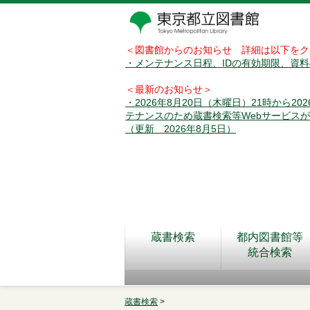
＜図書館からのお知らせ 詳細は以下をク
・メンテナンス日程、IDの有効期限、資
＜最新のお知らせ＞
・2026年8月20日（木曜日）21時から2
テナンスのため蔵書検索等Webサービス
（更新 2026年8月5日）
蔵書検索
都内図書館等
統合検索
蔵書検索
>