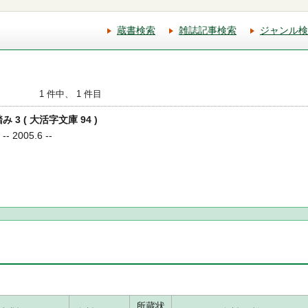
蔵書検索
雑誌記事検索
ジャンル検
1 件中、 1 件目
み 3 ( 大活字文庫 94 )
 2005.6 --
所蔵状