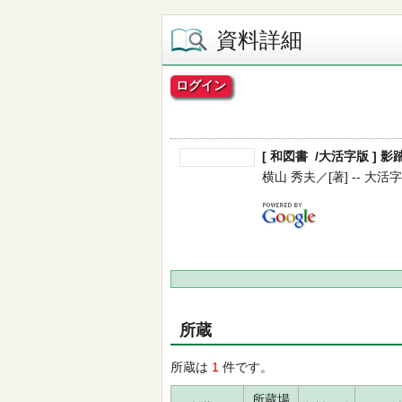
資料詳細
ログイン
[ 和図書 /大活字版 ] 影踏
横山 秀夫／[著] -- 大活字 --
所蔵
所蔵は
1
件です。
所蔵場