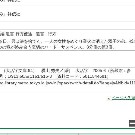
踏み』祥伝社
編 遺言 行方使途 . 遺言 . 行方
ある日、男は法を捨てた。一人の女性をめぐり業火に消えた双子の弟。残
つの魂が絡み合う哀切のハード・サスペンス。3分冊の第3冊。
』（大活字文庫 94） 横山 秀夫／[著] 大活字 2005.6（所蔵館：多
L/913.60/ヨ1161/615-3 資料コード：5011544681）
log.library.metro.tokyo.lg.jp/winj/opac/switch-detail.do?lang=ja&bibid=11
ページの先