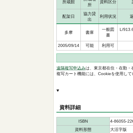
所蔵館
資料区分
所
協力貸
配架日
利用状況
出
一般図
L/913.
多摩
書庫
書
2005/09/14
可能
利用可
遠隔複写申込み
は、東京都在住・在勤・
複写カート機能には、Cookieを使用し
資料詳細
ISBN
4-86055-22
資料形態
大活字版