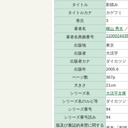
タイトル
影踏み
タイトルカナ
カゲフミ
巻次
3
著者名
横山 秀夫
／
110002443
著者名典拠番号
出版地
東京
出版者
大活字
出版者カナ
ダイカツジ
出版年
2005.6
ページ数
367p
大きさ
21cm
シリーズ名
大活字文庫
シリーズ名のルビ等
ダイカツジ
シリーズ番号
94
シリーズ番号読み
94
版及び書誌的来歴に関する
底本:『影