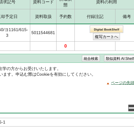
請求記号
資料コード
資料の利用
態
返却予定日
資料取扱
予約数
付録注記
備考
60/ヨ1161/615-
Digital BookShelf
5011544681
3
0
在学の方からお受けいたします。
ています。申込む際はCookieを有効にしてください。
ページの先
6-1