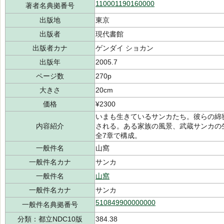
110001190160000
著者名典拠番号
出版地
東京
出版者
現代書館
出版者カナ
ゲンダイ ショカン
出版年
2005.7
ページ数
270p
大きさ
20cm
価格
¥2300
いまも生きているサンカたち。彼らの綿
内容紹介
される。ある家族の風景、武蔵サンカの
全7章で構成。
一般件名
山窩
一般件名カナ
サンカ
一般件名
山窩
一般件名カナ
サンカ
510849900000000
一般件名典拠番号
分類：都立NDC10版
384.38