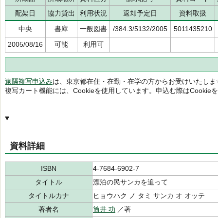
配架日
協力貸出
利用状況
返却予定日
資料取扱
中央
書庫
一般図書
/384.3/5132/2005
5011435210
2005/08/16
可能
利用可
遠隔複写申込み
は、東京都在住・在勤・在学の方からお受けいたしま
複写カート機能には、Cookieを使用しています。申込む際はCooki
資料詳細
ISBN
4-7684-6902-7
タイトル
漂泊の民サンカを追って
タイトルカナ
ヒョウハク ノ タミ サンカ オ オッテ
著者名
筒井 功
／著