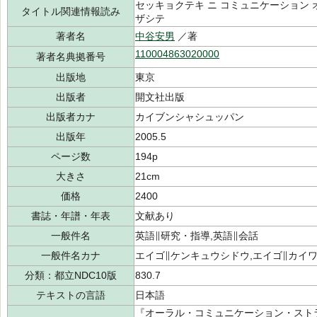
セッキョクテキ ニ コミュニケーション オ 
タイトル関連情報読み
ザシテ
著者名
中谷安男
／著
110004863020000
著者名典拠番号
出版地
東京
出版者
開文社出版
出版者カナ
カイブンシャシュッパン
出版年
2005.5
ページ数
194p
大きさ
21cm
価格
2400
書誌・年譜・年表
文献あり
一般件名
英語∥研究・指導,英語∥会話
一般件名カナ
エイゴ∥ケンキュウシドウ,エイゴ∥カイ
分類：都立NDC10版
830.7
テキストの言語
日本語
『オーラル・コミュニケーション・スト