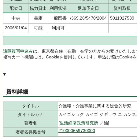
配架日
協力貸出
利用状況
返却予定日
資料取扱
中央
書庫
一般図書
/369.26/5470/2004
5011927539
2006/01/04
可能
利用可
遠隔複写申込み
は、東京都在住・在勤・在学の方からお受けいたしま
複写カート機能には、Cookieを使用しています。申込む際はCooki
資料詳細
タイトル
介護職・介護事業に関する総合的研究
タイトルカナ
カイゴショク カイゴ ジギョウ ニ カン
著者名
[生活経済政策研究所
／編]
210000659730000
著者名典拠番号