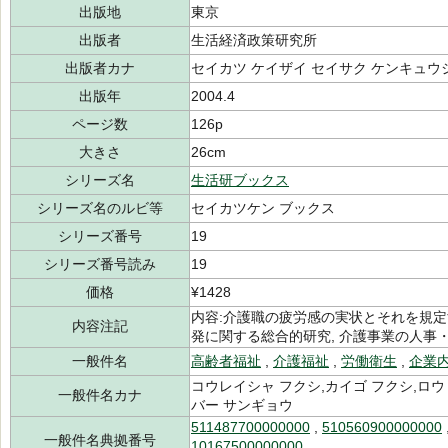
出版地
東京
出版者
生活経済政策研究所
出版者カナ
セイカツ ケイザイ セイサク ケンキュウ
出版年
2004.4
ページ数
126p
大きさ
26cm
シリーズ名
生活研ブックス
シリーズ名のルビ等
セイカツケン ブックス
シリーズ番号
19
シリーズ番号読み
19
価格
¥1428
内容:介護職の疲労感の実状とそれを規定
内容注記
発に関する総合的研究, 介護事業の人事
一般件名
高齢者福祉
,
介護福祉
,
労働衛生
,
企業
コウレイシャ フクシ,カイゴ フクシ,ロウ
一般件名カナ
バー サンギョウ
511487700000000
,
510560900000000
一般件名典拠番号
10167500000000