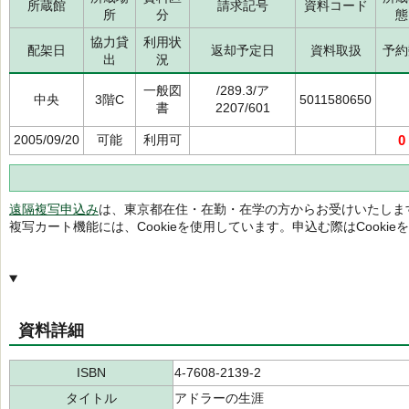
所蔵館
請求記号
資料コード
所
分
態
協力貸
利用状
配架日
返却予定日
資料取扱
予約
出
況
一般図
/289.3/ア
中央
3階C
5011580650
書
2207/601
2005/09/20
可能
利用可
0
遠隔複写申込み
は、東京都在住・在勤・在学の方からお受けいたしま
複写カート機能には、Cookieを使用しています。申込む際はCooki
資料詳細
ISBN
4-7608-2139-2
タイトル
アドラーの生涯