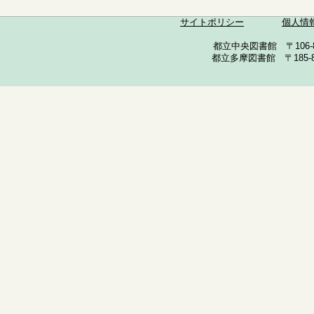
サイトポリシー
個人情
都立中央図書館 〒106-857
都立多摩図書館 〒185-852