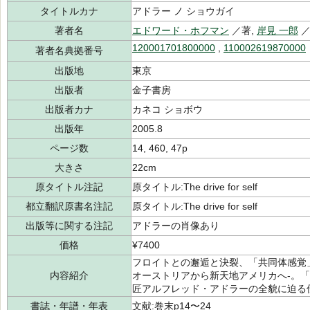
タイトルカナ
アドラー ノ ショウガイ
著者名
エドワード・ホフマン
／著,
岸見 一郎
／
120001701800000
,
110002619870000
著者名典拠番号
出版地
東京
出版者
金子書房
出版者カナ
カネコ ショボウ
出版年
2005.8
ページ数
14, 460, 47p
大きさ
22cm
原タイトル注記
原タイトル:The drive for self
都立翻訳原書名注記
原タイトル:The drive for self
出版等に関する注記
アドラーの肖像あり
価格
¥7400
フロイトとの邂逅と決裂、「共同体感覚
内容紹介
オーストリアから新天地アメリカへ-。「
匠アルフレッド・アドラーの全貌に迫る
書誌・年譜・年表
文献:巻末p14〜24