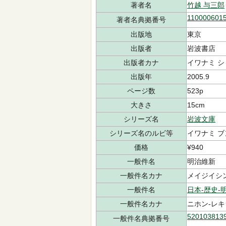
著者名
竹越 与三郎
110000601
著者名典拠番号
出版地
東京
出版者
岩波書店
出版者カナ
イワナミ 
出版年
2005.9
ページ数
523p
大きさ
15cm
シリーズ名
岩波文庫
シリーズ名のルビ等
イワナミ ブ
価格
¥940
一般件名
明治維新
一般件名カナ
メイジイシ
一般件名
日本-歴史-
一般件名カナ
ニホン-レキ
520103813
一般件名典拠番号