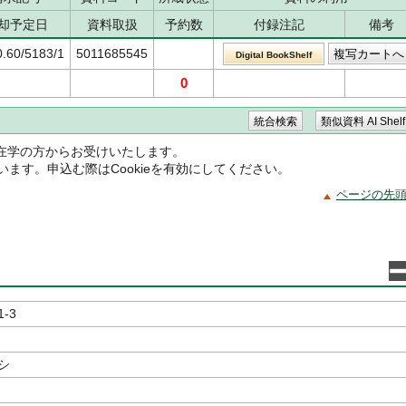
却予定日
資料取扱
予約数
付録注記
備考
0.60/5183/1
5011685545
Digital BookShelf
0
在学の方からお受けいたします。
ています。申込む際はCookieを有効にしてください。
ページの先
1-3
シ