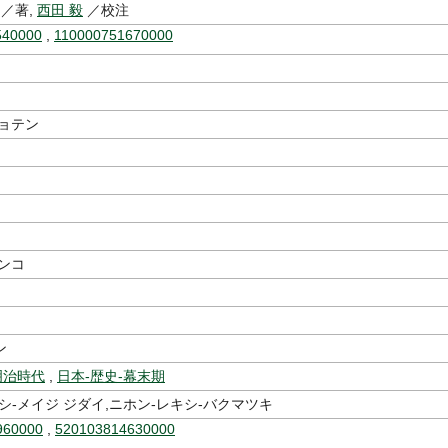
／著,
西田 毅
／校注
540000
,
110000751670000
ショテン
ンコ
ン
明治時代
,
日本-歴史-幕末期
シ-メイジ ジダイ,ニホン-レキシ-バクマツキ
960000
,
520103814630000