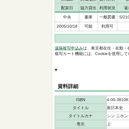
配架日
協力貸出
利用状況
返
中央
書庫
一般図書
S/21
2005/10/18
可能
利用可
遠隔複写申込み
は、東京都在住・在勤・
複写カート機能には、Cookieを使用し
資料詳細
ISBN
4-00-38108
タイトル
新日本史
タイトルカナ
シン ニホン
巻次
上