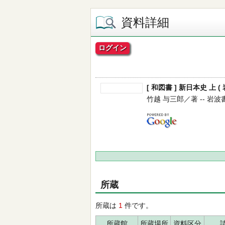
資料詳細
ログイン
[ 和図書 ] 新日本史 上 (
竹越 与三郎／著 -- 岩波書店 
所蔵
所蔵は
1
件です。
所蔵館
所蔵場所
資料区分