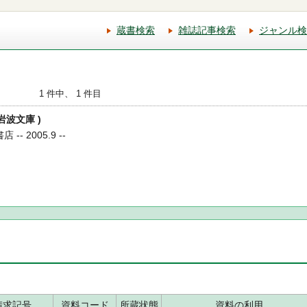
蔵書検索
雑誌記事検索
ジャンル検
1 件中、 1 件目
 岩波文庫 )
-- 2005.9 --
請求記号
資料コード
所蔵状態
資料の利用