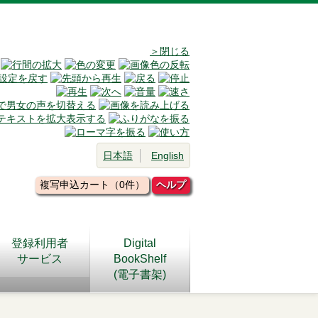
＞閉じる
日本語
English
複写申込カート（0件）
ヘルプ
登録利用者
Digital
サービス
BookShelf
(電子書架)