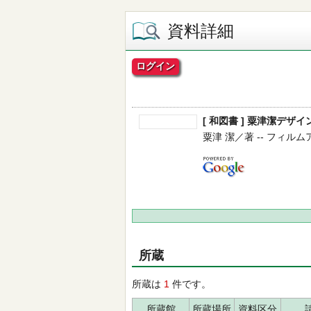
資料詳細
ログイン
[ 和図書 ] 粟津潔デザ
粟津 潔／著 -- フィルムアート
所蔵
所蔵は
1
件です。
所蔵館
所蔵場所
資料区分