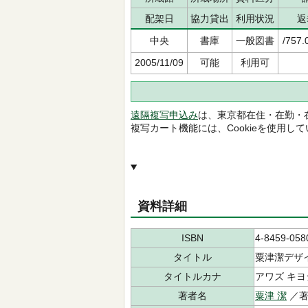
配架日
協力貸出
利用状況
返
中央
書庫
一般図書
/757.
2005/11/09
可能
利用可
遠隔複写申込み
は、東京都在住・在勤・
複写カート機能には、Cookieを使用し
資料詳細
ISBN
4-8459-058
タイトル
粟津潔デザ
タイトルカナ
アワズ キヨ
著者名
粟津 潔
／著