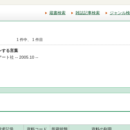
蔵書検索
雑誌記事検索
ジャンル検
1 件中、 1 件目
インする言葉
社 -- 2005.10 --
請求記号
資料コード
所蔵状態
資料の利用