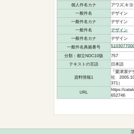
個人件名カナ
アワズ,キヨ
一般件名
デザイン
一般件名カナ
デザイン
一般件名
デザイン
一般件名カナ
デザイン
510307700
一般件名典拠番号
分類：都立NDC10版
757
テキストの言語
日本語
『粟津潔デ
資料情報1
社 2005.
371）
https://cata
URL
652746