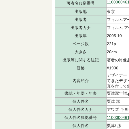
110000046
著者名典拠番号
出版地
東京
出版者
フィルムア
出版者カナ
フィルム 
出版年
2005.10
ページ数
221p
大きさ
20cm
出版等に関する注記
著者の肖像
価格
¥1900
デザイナー
内容紹介
てきたデザ
真を付して
書誌・年譜・年表
粟津潔年譜:p
個人件名
粟津 潔
個人件名カナ
アワズ キヨ
個人件名典拠番号
110000046
個人件名
粟津/ 潔