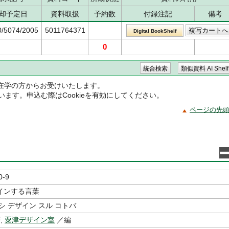
却予定日
資料取扱
予約数
付録注記
備考
0/5074/2005
5011764371
Digital BookShelf
0
在学の方からお受けいたします。
ています。申込む際はCookieを有効にしてください。
ページの先
0-9
インする言葉
シ デザイン スル コトバ
,
粟津デザイン室
／編