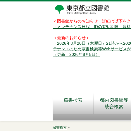
＜図書館からのお知らせ 詳細は以下をク
・メンテナンス日程、IDの有効期限、資
＜最新のお知らせ＞
・2026年8月20日（木曜日）21時から2
テナンスのため蔵書検索等Webサービス
（更新 2026年8月5日）
蔵書検索
都内図書館等
統合検索
蔵書検索
>