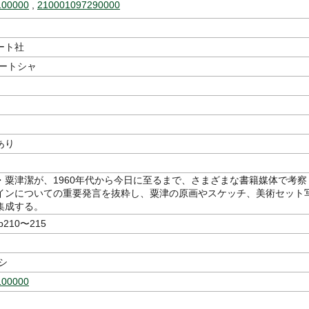
100000
,
210001097290000
ート社
アートシャ
あり
・粟津潔が、1960年代から今日に至るまで、さまざまな書籍媒体で考察
インについての重要発言を抜粋し、粟津の原画やスケッチ、美術セット
集成する。
210〜215
シ
100000