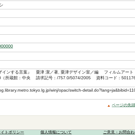
シ
000000
ザインする言葉』 粟津 潔／著, 粟津デザイン室／編 フィルムアート
10（所蔵館：中央 請求記号：/757.0/5074/2005 資料コード：50117
log.library.metro.tokyo.lg.jp/winj/opac/switch-detail.do?lang=ja&bibid=11
ページの先
サイトポリシー
個人情報について
ご意見・お問合わ