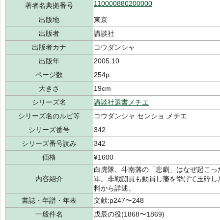
110000880200000
著者名典拠番号
出版地
東京
出版者
講談社
出版者カナ
コウダンシャ
出版年
2005.10
ページ数
254p
大きさ
19cm
シリーズ名
講談社選書メチエ
シリーズ名のルビ等
コウダンシャ センショ メチエ
シリーズ番号
342
シリーズ番号読み
342
価格
¥1600
白虎隊、斗南藩の「悲劇」はなぜ起こっ
内容紹介
軍。非戦闘員も動員し藩を挙げて玉砕し
料から詳述。
書誌・年譜・年表
文献:p247〜248
一般件名
戊辰の役(1868〜1869)