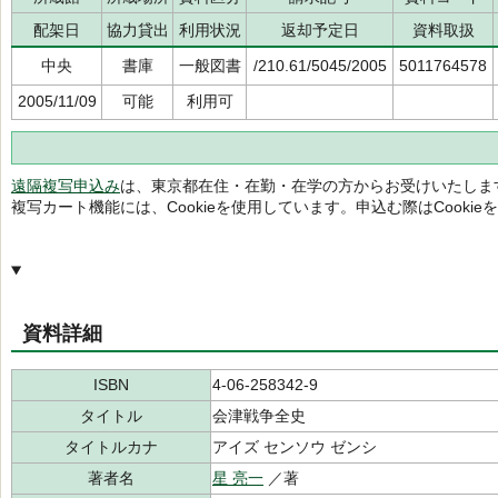
配架日
協力貸出
利用状況
返却予定日
資料取扱
中央
書庫
一般図書
/210.61/5045/2005
5011764578
2005/11/09
可能
利用可
遠隔複写申込み
は、東京都在住・在勤・在学の方からお受けいたしま
複写カート機能には、Cookieを使用しています。申込む際はCooki
資料詳細
ISBN
4-06-258342-9
タイトル
会津戦争全史
タイトルカナ
アイズ センソウ ゼンシ
著者名
星 亮一
／著