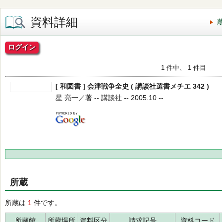
資料詳細
ログイン
1 件中、 1 件目
[ 和図書 ] 会津戦争全史 ( 講談社選書メチエ 342 )
星 亮一／著 -- 講談社 -- 2005.10 --
所蔵
所蔵は
1
件です。
所蔵館
所蔵場所
資料区分
請求記号
資料コード