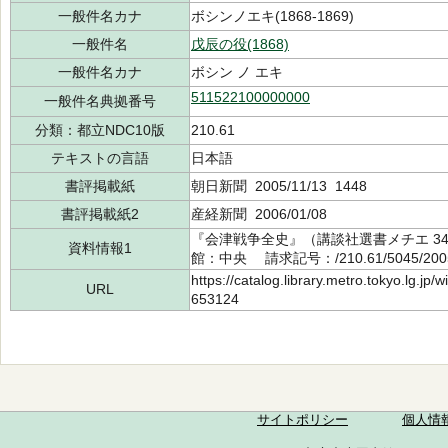
一般件名カナ
ボシンノエキ(1868-1869)
一般件名
戊辰の役(1868)
一般件名カナ
ボシン ノ エキ
511522100000000
一般件名典拠番号
分類：都立NDC10版
210.61
テキストの言語
日本語
書評掲載紙
朝日新聞 2005/11/13 1448
書評掲載紙2
産経新聞 2006/01/08
『会津戦争全史』（講談社選書メチエ 342
資料情報1
館：中央 請求記号：/210.61/5045/20
https://catalog.library.metro.tokyo.lg.jp
URL
653124
サイトポリシー
個人情