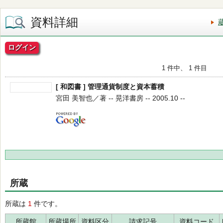
資料詳細
ログイン
1 件中、 1 件目
[ 和図書 ] 管理通貨制度と資本蓄積
宮田 美智也／著 -- 晃洋書房 -- 2005.10 --
所蔵
所蔵は
1
件です。
所蔵館
所蔵場所
資料区分
請求記号
資料コード