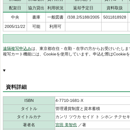
配架日
協力貸出
利用状況
返却予定日
資料取扱
中央
書庫
一般図書
/338.2/5188/2005
5011818928
2005/11/22
可能
利用可
遠隔複写申込み
は、東京都在住・在勤・在学の方からお受けいたしま
複写カート機能には、Cookieを使用しています。申込む際はCooki
資料詳細
ISBN
4-7710-1681-X
タイトル
管理通貨制度と資本蓄積
タイトルカナ
カンリ ツウカ セイド ト シホン チクセ
著者名
宮田 美智也
／著