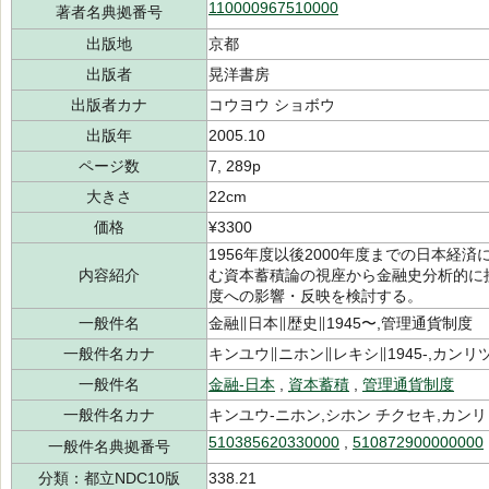
110000967510000
著者名典拠番号
出版地
京都
出版者
晃洋書房
出版者カナ
コウヨウ ショボウ
出版年
2005.10
ページ数
7, 289p
大きさ
22cm
価格
¥3300
1956年度以後2000年度までの日本経
内容紹介
む資本蓄積論の視座から金融史分析的に
度への影響・反映を検討する。
一般件名
金融∥日本∥歴史∥1945〜,管理通貨制度
一般件名カナ
キンユウ∥ニホン∥レキシ∥1945-,カン
一般件名
金融-日本
,
資本蓄積
,
管理通貨制度
一般件名カナ
キンユウ-ニホン,シホン チクセキ,カンリ
510385620330000
,
510872900000000
一般件名典拠番号
分類：都立NDC10版
338.21