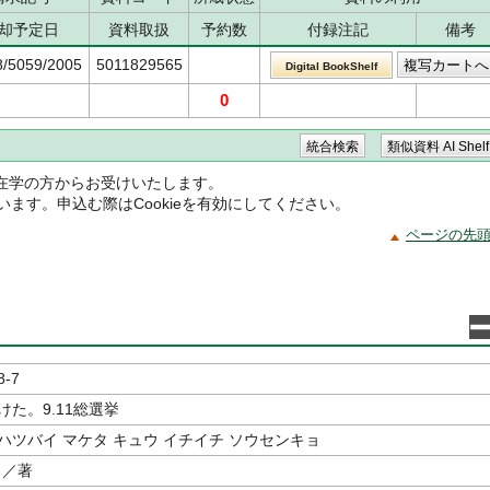
却予定日
資料取扱
予約数
付録注記
備考
8/5059/2005
5011829565
Digital BookShelf
0
在学の方からお受けいたします。
ています。申込む際はCookieを有効にしてください。
ページの先
8-7
けた。9.11総選挙
ハツバイ マケタ キュウ イチイチ ソウセンキョ
／著