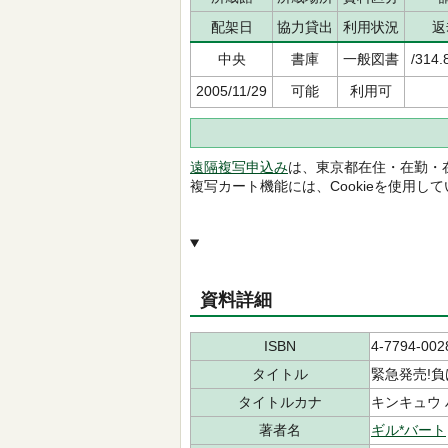
配架日
協力貸出
利用状況
返
中央
書庫
一般図書
/314.
2005/11/29
可能
利用可
遠隔複写申込み
は、東京都在住・在勤・
複写カート機能には、Cookieを使用し
資料詳細
ISBN
4-7794-002
タイトル
緊急発売!負
タイトルカナ
キンキュウ 
著者名
ギル*バート