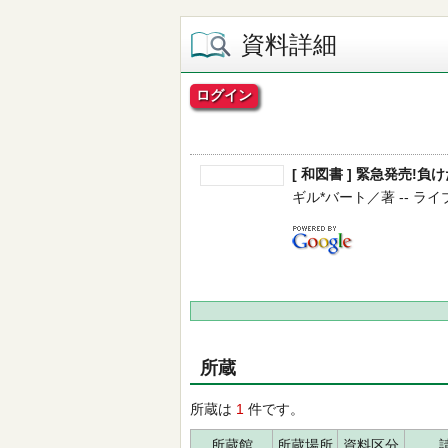
資料詳細
ログイン
[ 和図書 ] 緊急発売!負
ギル*バート／著 -- ライブ
所蔵
所蔵は
1
件です。
所蔵館
所蔵場所
資料区分