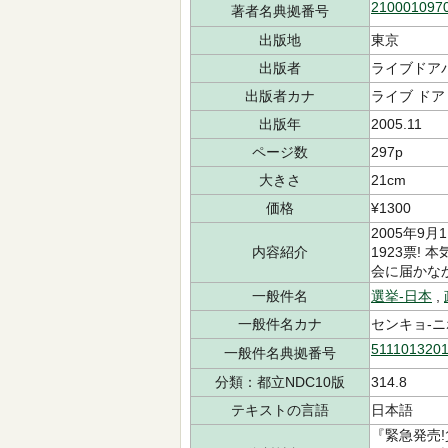
210001097
著者名典拠番号
出版地
東京
出版者
ライブドア
出版者カナ
ライブ ドア
出版年
2005.11
ページ数
297p
大きさ
21cm
価格
¥1300
2005年9
内容紹介
1923票!
会に届かな
一般件名
選挙-日本
,
一般件名カナ
センキョ-ニ
511101320
一般件名典拠番号
分類：都立NDC10版
314.8
テキストの言語
日本語
『緊急発売