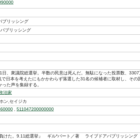
090000
パブリッシング
 パブリッシング
月11日、衆議院総選挙。半数の民意は死んだ。無駄になった投票数、3307
 本気で日本を考えたにもかかわらず落選した31名の候補者に取材し、その
かった声を集録する。
政治家
ホン,セイジカ
160000
,
511047200000000
!負けた。9.11総選挙』 ギル*バート／著 ライブドアパブリッシン