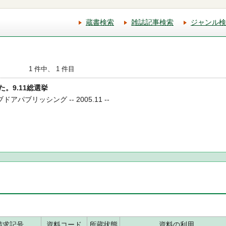
蔵書検索
雑誌記事検索
ジャンル検
1 件中、 1 件目
けた。9.11総選挙
ドアパブリッシング -- 2005.11 --
請求記号
資料コード
所蔵状態
資料の利用