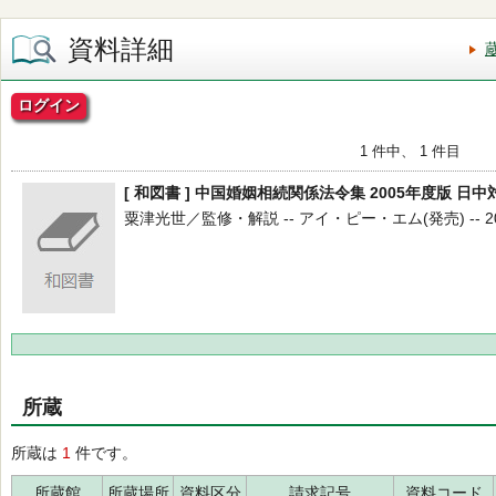
資料詳細
ログイン
1 件中、 1 件目
[ 和図書 ] 中国婚姻相続関係法令集 2005年度版 日中
粟津光世／監修・解説 -- アイ・ピー・エム(発売) -- 2005
所蔵
所蔵は
1
件です。
所蔵館
所蔵場所
資料区分
請求記号
資料コード