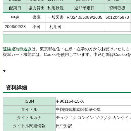
配架日
協力貸出
利用状況
返却予定日
資料取扱
中央
書庫
一般図書
R/324.9/5089/2005
5012045873
2006/02/28
不可
利用可
遠隔複写申込み
は、東京都在住・在勤・在学の方からお受けいたしま
複写カート機能には、Cookieを使用しています。申込む際はCooki
資料詳細
ISBN
4-901154-15-X
タイトル
中国婚姻相続関係法令集
タイトルカナ
チュウゴク コンイン ソウゾク カンケイ
タイトル関連情報
日中対訳