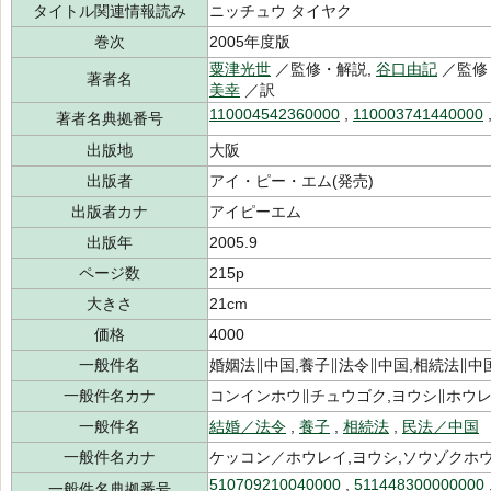
タイトル関連情報読み
ニッチュウ タイヤク
巻次
2005年度版
粟津光世
／監修・解説,
谷口由記
／監修
著者名
美幸
／訳
110004542360000
,
110003741440000
著者名典拠番号
出版地
大阪
出版者
アイ・ピー・エム(発売)
出版者カナ
アイピーエム
出版年
2005.9
ページ数
215p
大きさ
21cm
価格
4000
一般件名
婚姻法∥中国,養子∥法令∥中国,相続法∥中
一般件名カナ
コンインホウ∥チュウゴク,ヨウシ∥ホウ
一般件名
結婚／法令
,
養子
,
相続法
,
民法／中国
一般件名カナ
ケッコン／ホウレイ,ヨウシ,ソウゾクホ
510709210040000
,
511448300000000
一般件名典拠番号