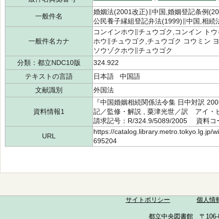
婚姻法(2001改正)∥中国,婚姻登記条例(20
一般件名
公民養子縁組登記弁法(1999)∥中国,相続法(
コンインホウ∥チュウゴク,コンイン トウ
一般件名カナ
ホウ∥チュウゴク,チュウゴク コウミン ヨ
ソウゾクホウ∥チュウゴク
分類：都立NDC10版
324.922
テキストの言語
日本語 中国語
文献識別
外国法
『中国婚姻相続関係法令集 日中対訳 20
資料情報1
記／監修・解説 , 粟津光世／訳 アイ・
請求記号：R/324.9/5089/2005 資料コ
https://catalog.library.metro.tokyo.lg.jp
URL
695204
サイトポリシー
個人情
都立中央図書館 〒106-857