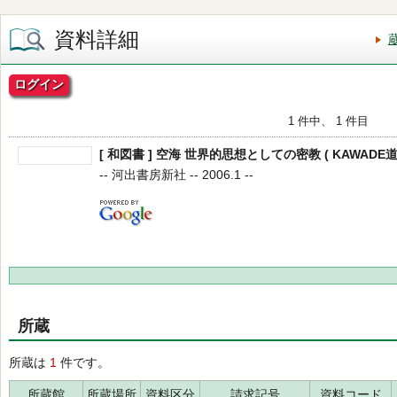
資料詳細
ログイン
1 件中、 1 件目
[ 和図書 ] 空海 世界的思想としての密教 ( KAWADE道
-- 河出書房新社 -- 2006.1 --
所蔵
所蔵は
1
件です。
所蔵館
所蔵場所
資料区分
請求記号
資料コード