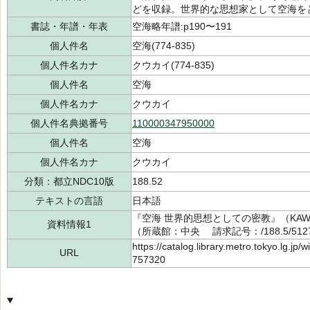
どを収録。世界的な思想家として空海を
書誌・年譜・年表
空海略年譜:p190〜191
個人件名
空海(774-835)
個人件名カナ
クウカイ(774-835)
個人件名
空海
個人件名カナ
クウカイ
個人件名典拠番号
110000347950000
個人件名
空海
個人件名カナ
クウカイ
分類：都立NDC10版
188.52
テキストの言語
日本語
『空海 世界的思想としての密教』（KAW
資料情報1
（所蔵館：中央 請求記号：/188.5/5127
https://catalog.library.metro.tokyo.lg.jp
URL
757320