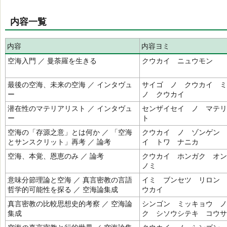
内容一覧
内容
内容ヨミ
空海入門 ／ 曼荼羅を生きる
クウカイ ニュウモン
最後の空海、未来の空海 ／ インタヴュ
サイゴ ノ クウカイ 
ー
ノ クウカイ
潜在性のマテリアリスト ／ インタヴュ
センザイセイ ノ マテリ
ー
ト
空海の「存源之意」とは何か ／ 「空海
クウカイ ノ ゾンゲン
とサンスクリット」再考 ／ 論考
イ トワ ナニカ
空海、本覚、恩恵のみ ／ 論考
クウカイ ホンガク オ
ノミ
意味分節理論と空海 ／ 真言密教の言語
イミ ブンセツ リロン 
哲学的可能性を探る ／ 空海論集成
ウカイ
真言密教の比較思想史的考察 ／ 空海論
シンゴン ミッキョウ ノ
集成
ク シソウシテキ コウサ