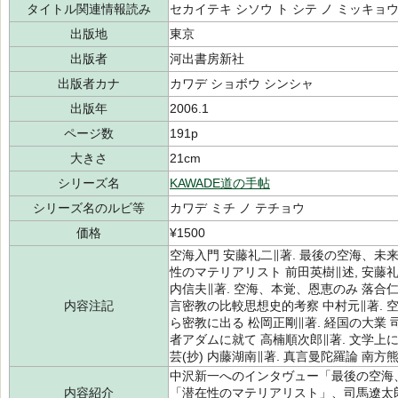
タイトル関連情報読み
セカイテキ シソウ ト シテ ノ ミッキョ
出版地
東京
出版者
河出書房新社
出版者カナ
カワデ ショボウ シンシャ
出版年
2006.1
ページ数
191p
大きさ
21cm
シリーズ名
KAWADE道の手帖
シリーズ名のルビ等
カワデ ミチ ノ テチョウ
価格
¥1500
空海入門 安藤礼二∥著. 最後の空海、未来
性のマテリアリスト 前田英樹∥述, 安藤
内信夫∥著. 空海、本覚、恩恵のみ 落合仁
内容注記
言密教の比較思想史的考察 中村元∥著. 
ら密教に出る 松岡正剛∥著. 経国の大業 
者アダムに就て 高楠順次郎∥著. 文学上
芸(抄) 内藤湖南∥著. 真言曼陀羅論 南方
中沢新一へのインタヴュー「最後の空海
内容紹介
「潜在性のマテリアリスト」、司馬遼太