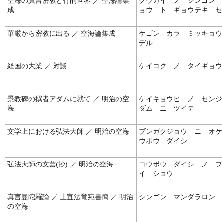
空海の真言密教と行的世界 ／ 空海論集
クウカイ ノ シンゴン 
成
ョウ ト ギョウテキ セ
華厳から密教に出る ／ 空海論集成
ケゴン カラ ミッキョ
デル
経国の大業 ／ 対談
ケイコク ノ タイギョウ
景教碑の撰者アダムに就て ／ 明治の空
ケイキョウヒ ノ センジ
海
ダム ニ ツイテ
文学上における弘法大師 ／ 明治の空海
ブンガクジョウ ニ オケ
ウボウ ダイシ
弘法大師の文芸(抄) ／ 明治の空海
コウボウ ダイシ ノ ブ
イ ショウ
真言曼陀羅論 ／ 土宜法竜宛書簡 ／ 明治
シンゴン マンダラロン
の空海