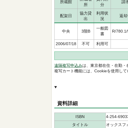
所蔵館
請
所
分
協力貸
利用状
配架日
返却
出
況
一般図
中央
3階B
R/780.1
書
2006/07/18
不可
利用可
遠隔複写申込み
は、東京都在住・在勤・
複写カート機能には、Cookieを使用し
資料詳細
ISBN
4-254-6903
タイトル
オックスフ