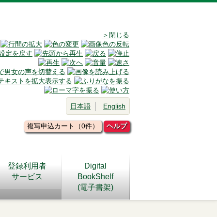
＞閉じる
日本語
English
複写申込カート（0件）
ヘルプ
登録利用者
Digital
サービス
BookShelf
(電子書架)