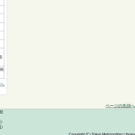
訳
5
06
頭へ
ページの先頭へ
せ
図
）
図
）
Copyright (C) Tokyo Metropolitan Library