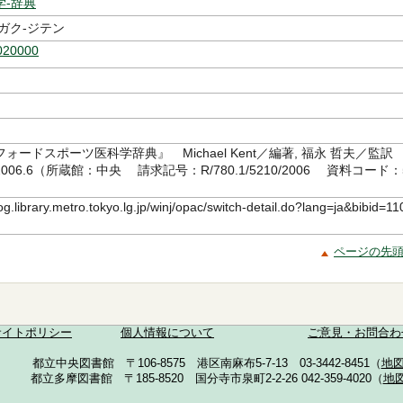
学-辞典
ガク-ジテン
020000
ォードスポーツ医科学辞典』 Michael Kent／編著, 福永 哲夫／監
06.6（所蔵館：中央 請求記号：R/780.1/5210/2006 資料コード：
8）
log.library.metro.tokyo.lg.jp/winj/opac/switch-detail.do?lang=ja&bibid=11
ページの先
サイトポリシー
個人情報について
ご意見・お問合わ
都立中央図書館 〒106-8575 港区南麻布5-7-13 03-3442-8451（
地
都立多摩図書館 〒185-8520 国分寺市泉町2-2-26 042-359-4020（
地