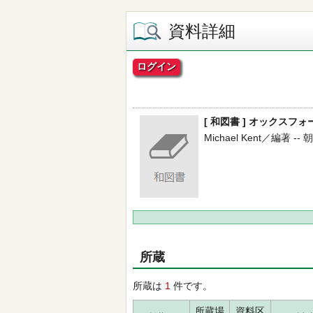
資料詳細
ログイン
[ 和図書 ] オックス
Michael Kent／編著 -- 朝
所蔵
所蔵は
1
件です。
所蔵場
資料区