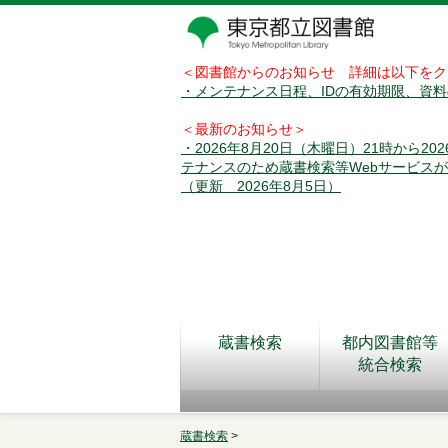
＜図書館からのお知らせ 詳細は以下をク
・メンテナンス日程、IDの有効期限、資
＜最新のお知らせ＞
・2026年8月20日（木曜日）21時から2
テナンスのため蔵書検索等Webサービス
（更新 2026年8月5日）
蔵書検索
都内図書館等
統合検索
蔵書検索
>