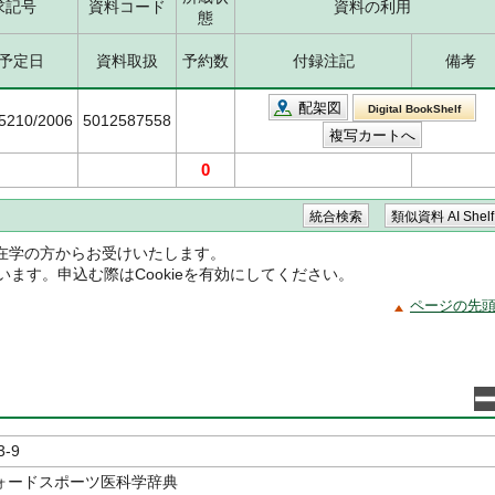
求記号
資料コード
資料の利用
態
予定日
資料取扱
予約数
付録注記
備考
配架図
Digital BookShelf
/5210/2006
5012587558
0
在学の方からお受けいたします。
ています。申込む際はCookieを有効にしてください。
ページの先
3-9
ォードスポーツ医科学辞典