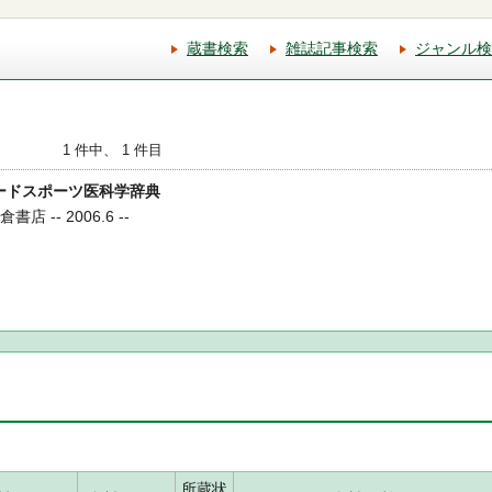
蔵書検索
雑誌記事検索
ジャンル検
1 件中、 1 件目
フォードスポーツ医科学辞典
倉書店 -- 2006.6 --
所蔵状