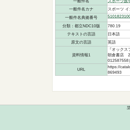
一般件名
スポーツ医
一般件名カナ
スポーツ イ
510182310
一般件名典拠番号
分類：都立NDC10版
780.19
テキストの言語
日本語
原文の言語
英語
『オックスフ
資料情報1
朝倉書店 20
01258755
https://cata
URL
869493