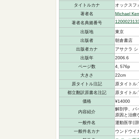
タイトルカナ
オックスフォ
著者名
Michael Ken
120002313
著者名典拠番号
出版地
東京
出版者
朝倉書店
出版者カナ
アサクラ 
出版年
2006.6
ページ数
4, 576p
大きさ
22cm
原タイトル注記
原タイトル:The
都立翻訳原書名注記
原タイトル:The
価格
¥14000
解剖学、バ
内容紹介
原因と治療
一般件名
運動医学∥
一般件名カナ
ウンドウイ