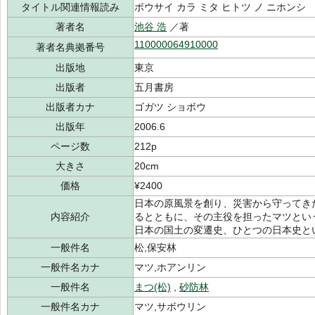
タイトル関連情報読み
ボウサイ カラ ミタ ヒトツ ノ ニホンシ
著者名
池谷 浩
／著
110000064910000
著者名典拠番号
出版地
東京
出版者
五月書房
出版者カナ
ゴガツ ショボウ
出版年
2006.6
ページ数
212p
大きさ
20cm
価格
¥2400
日本の原風景を創り、災害から守ってき
内容紹介
るとともに、その主役を担ったマツとい
日本の国土の変遷史、ひとつの日本史と
一般件名
松,保安林
一般件名カナ
マツ,ホアンリン
一般件名
まつ(松)
,
砂防林
一般件名カナ
マツ,サボウリン