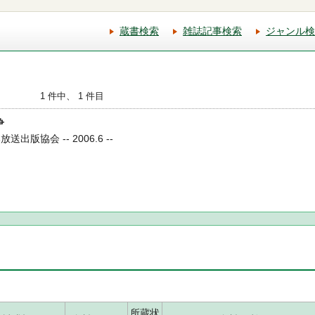
蔵書検索
雑誌記事検索
ジャンル検
1 件中、 1 件目
争
送出版協会 -- 2006.6 --
所蔵状