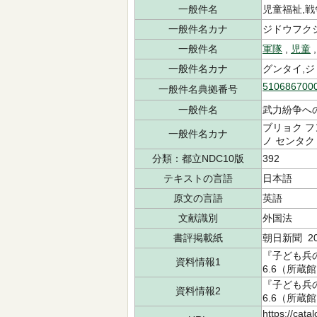
一般件名
児童福祉,戦
一般件名カナ
ジドウフク
一般件名
軍隊
,
児童
一般件名カナ
グンタイ,ジ
510686700
一般件名典拠番号
一般件名
武力紛争へ
ブリョク フ
一般件名カナ
ノ センタク
分類：都立NDC10版
392
テキストの言語
日本語
原文の言語
英語
文献識別
外国法
書評掲載紙
朝日新聞 200
『子ども兵の
資料情報1
6.6（所蔵館
『子ども兵の
資料情報2
6.6（所蔵館
https://cata