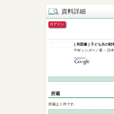
資料詳細
ログイン
[ 和図書 ] 子ども兵の戦
P.W.シンガー／著 -- 日本放
所蔵
所蔵は
2
件です。