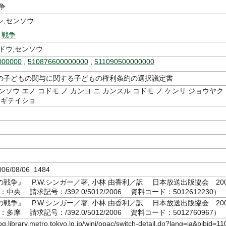
争
シ,センソウ
,
戦争
ドウ,センソウ
000000
,
510876600000000
,
511090500000000
の子どもの関与に関する子どもの権利条約の選択議定書
ンソウ エノ コドモ ノ カンヨ ニ カンスル コドモ ノ ケンリ ジョウヤク
 ギテイショ
6/08/06 1484
戦争』 P.W.シンガー／著, 小林 由香利／訳 日本放送出版協会 20
：中央 請求記号：/392.0/5012/2006 資料コード：5012612230）
戦争』 P.W.シンガー／著, 小林 由香利／訳 日本放送出版協会 20
：多摩 請求記号：/392.0/5012/2006 資料コード：5012760967）
log.library.metro.tokyo.lg.jp/winj/opac/switch-detail.do?lang=ja&bibid=11