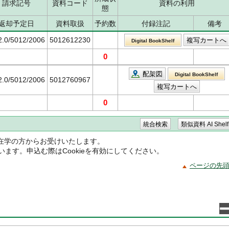
請求記号
資料コード
資料の利用
態
返却予定日
資料取扱
予約数
付録注記
備考
2.0/5012/2006
5012612230
Digital BookShelf
0
配架図
Digital BookShelf
2.0/5012/2006
5012760967
0
在学の方からお受けいたします。
ています。申込む際はCookieを有効にしてください。
ページの先