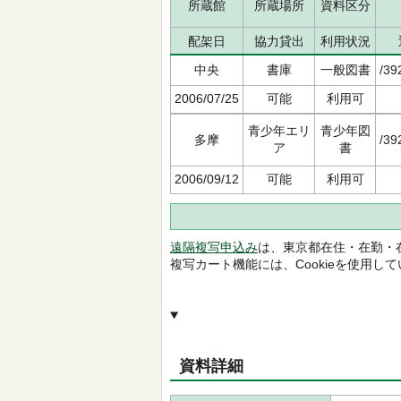
所蔵館
所蔵場所
資料区分
配架日
協力貸出
利用状況
中央
書庫
一般図書
/39
2006/07/25
可能
利用可
青少年エリ
青少年図
多摩
/39
ア
書
2006/09/12
可能
利用可
遠隔複写申込み
は、東京都在住・在勤・
複写カート機能には、Cookieを使用し
資料詳細