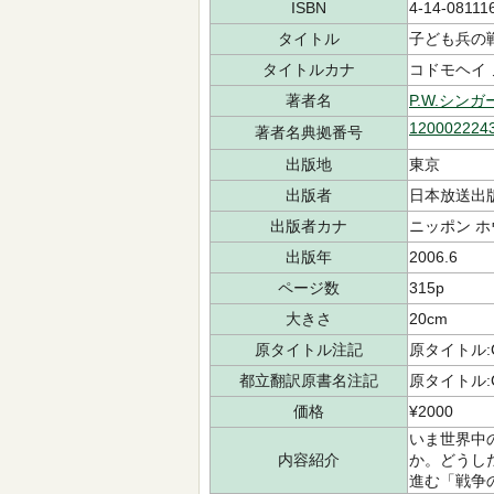
ISBN
4-14-08111
タイトル
子ども兵の
タイトルカナ
コドモヘイ 
著者名
P.W.シンガ
120002224
著者名典拠番号
出版地
東京
出版者
日本放送出
出版者カナ
ニッポン ホ
出版年
2006.6
ページ数
315p
大きさ
20cm
原タイトル注記
原タイトル:Chi
都立翻訳原書名注記
原タイトル:Chi
価格
¥2000
いま世界中
内容紹介
か。どうし
進む「戦争