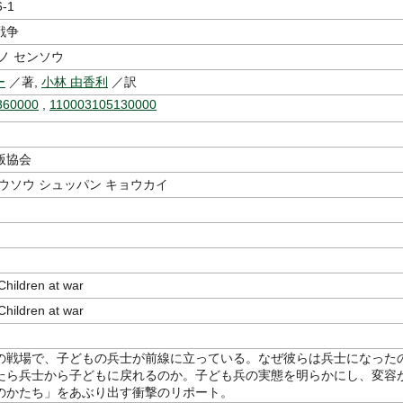
6-1
戦争
ノ センソウ
ー
／著,
小林 由香利
／訳
360000
,
110003105130000
版協会
ウソウ シュッパン キョウカイ
ldren at war
ldren at war
の戦場で、子どもの兵士が前線に立っている。なぜ彼らは兵士になった
たら兵士から子どもに戻れるのか。子ども兵の実態を明らかにし、変容
のかたち」をあぶり出す衝撃のリポート。