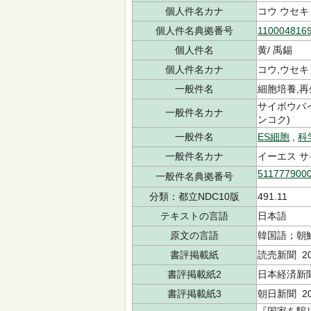
個人件名カナ
コウ ウセキ
個人件名典拠番号
110004816
個人件名
黄/ 禹錫
個人件名カナ
コウ,ウセキ
一般件名
細胞培養,再
サイボウバイ
一般件名カナ
ンコク)
一般件名
ES細胞
,
科
一般件名カナ
イーエス サ
511777900
一般件名典拠番号
分類：都立NDC10版
491.11
テキストの言語
日本語
原文の言語
韓国語；朝
書評掲載紙
読売新聞 200
書評掲載紙2
日本経済新聞 
書評掲載紙3
朝日新聞 20