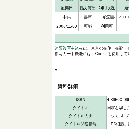
配架日
協力貸出
利用状況
返
中央
書庫
一般図書
/491.
2006/11/09
可能
利用可
遠隔複写申込み
は、東京都在住・在勤・
複写カート機能には、Cookieを使用し
資料詳細
ISBN
4-89500-09
タイトル
国家を騙し
タイトルカナ
コッカ オ 
タイトル関連情報
「ES細胞