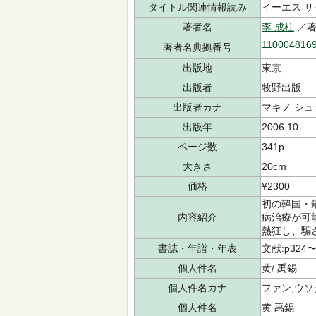
タイトル関連情報読み
イーエス サ
著者名
李 成柱
／著
110004816
著者名典拠番号
出版地
東京
出版者
牧野出版
出版者カナ
マキノ シ
出版年
2006.10
ページ数
341p
大きさ
20cm
価格
¥2300
初の韓国・
内容紹介
病治療が可
熱狂し、騙
書誌・年譜・年表
文献:p324〜
個人件名
黄/ 禹錫
個人件名カナ
ファン,ウソ
個人件名
黄 禹錫