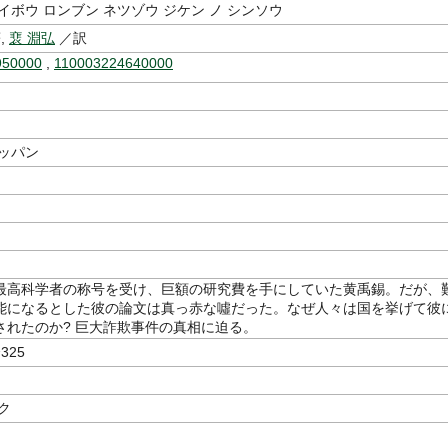
イボウ ロンブン ネツゾウ ジケン ノ シンソウ
,
裵 淵弘
／訳
950000
,
110003224640000
ュッパン
最高科学者の称号を受け、巨額の研究費を手にしていた黄禹錫。だが、
能になるとした彼の論文は真っ赤な噓だった。なぜ人々は国を挙げて彼
されたのか? 巨大詐欺事件の真相に迫る。
325
ク