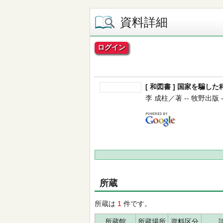
資料詳細
ログイン
[ 和図書 ] 国家を騙し
李 成柱／著 -- 牧野出版 -- 
所蔵
所蔵は
1
件です。
所蔵館
所蔵場所
資料区分