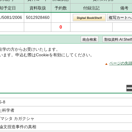
却予定日
資料取扱
予約数
付録注記
備考
1/5081/2006
5012928460
Digital BookShelf
0
在学の方からお受けいたします。
ています。申込む際はCookieを有効にしてください。
ページの先
5-8
た科学者
ダマシタ カガクシャ
」論文捏造事件の真相