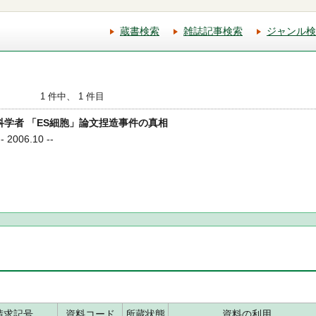
蔵書検索
雑誌記事検索
ジャンル検
1 件中、 1 件目
た科学者 「ES細胞」論文捏造事件の真相
2006.10 --
請求記号
資料コード
所蔵状態
資料の利用