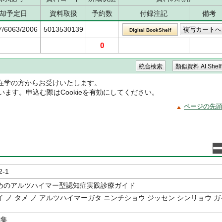
却予定日
資料取扱
予約数
付録注記
備考
7/6063/2006
5013530139
Digital BookShelf
0
在学の方からお受けいたします。
ています。申込む際はCookieを有効にしてください。
ページの先
2-1
めのアルツハイマー型認知症実践診療ガイド
 ノ タメ ノ アルツハイマーガタ ニンチショウ ジッセン シンリョウ ガ
集