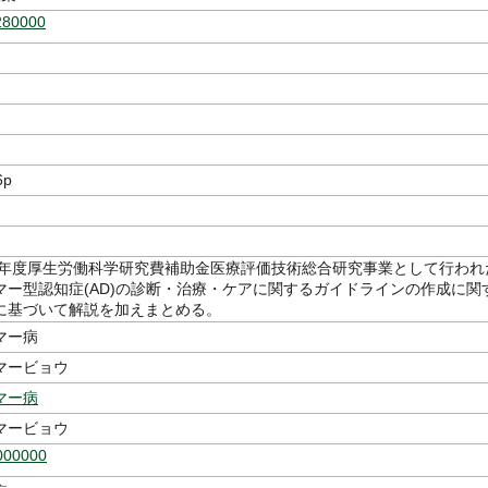
280000
6p
14年度厚生労働科学研究費補助金医療評価技術総合研究事業として行われ
マー型認知症(AD)の診断・治療・ケアに関するガイドラインの作成に関
に基づいて解説を加えまとめる。
マー病
マービョウ
マー病
マービョウ
000000