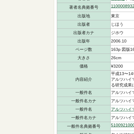
110000893
著者名典拠番号
出版地
東京
出版者
じほう
出版者カナ
ジホウ
出版年
2006.10
ページ数
163p 図版1
大きさ
26cm
価格
¥3200
平成13〜
内容紹介
アルツハイ
る研究成果
一般件名
アルツハイ
一般件名カナ
アルツハイ
一般件名
アルツハイ
一般件名カナ
アルツハイ
510092100
一般件名典拠番号