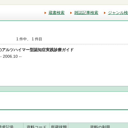
蔵書検索
雑誌記事検索
ジャンル検
1 件中、 1 件目
ためのアルツハイマー型認知症実践診療ガイド
2006.10 --
請求記号
資料コード
所蔵状態
資料の利用