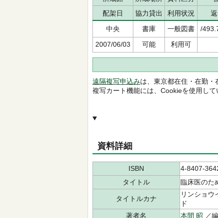
配架日
協力貸出
利用状況
返
中央
書庫
一般図書
/493.
2007/06/03
可能
利用可
遠隔複写申込み
は、東京都在住・在勤・
複写カート機能には、Cookieを使用し
資料詳細
ISBN
4-8407-364
タイトル
臨床医のた
リンショウイ
タイトルカナ
ド
著者名
本間 昭
／編