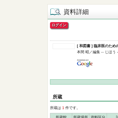
資料詳細
ログイン
[ 和図書 ] 臨床医の
本間 昭／編集 -- じほう -- 
所蔵
所蔵は
1
件です。
所蔵館
所蔵場所
資料区分