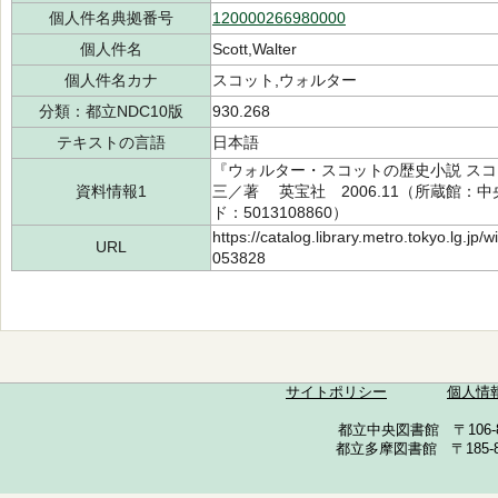
個人件名典拠番号
120000266980000
個人件名
Scott,Walter
個人件名カナ
スコット,ウォルター
分類：都立NDC10版
930.268
テキストの言語
日本語
『ウォルター・スコットの歴史小説 スコ
資料情報1
三／著 英宝社 2006.11（所蔵館：中央
ド：5013108860）
https://catalog.library.metro.tokyo.lg.jp
URL
053828
サイトポリシー
個人情
都立中央図書館 〒106-857
都立多摩図書館 〒185-852