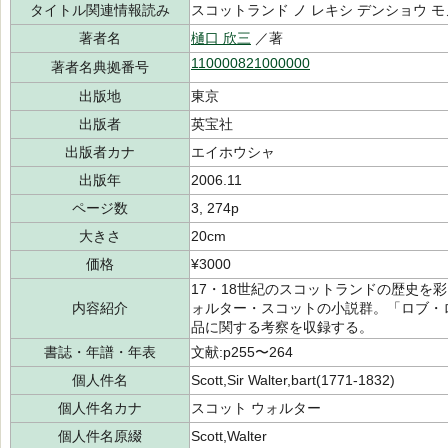
タイトル関連情報読み
スコットランド ノ レキシ デンショウ 
著者名
樋口 欣三
／著
110000821000000
著者名典拠番号
出版地
東京
出版者
英宝社
出版者カナ
エイホウシャ
出版年
2006.11
ページ数
3, 274p
大きさ
20cm
価格
¥3000
17・18世紀のスコットランドの歴史を
内容紹介
ォルター・スコットの小説群。「ロブ・
品に関する考察を収録する。
書誌・年譜・年表
文献:p255〜264
個人件名
Scott,Sir Walter,bart(1771-1832)
個人件名カナ
スコット ウォルター
個人件名原綴
Scott,Walter