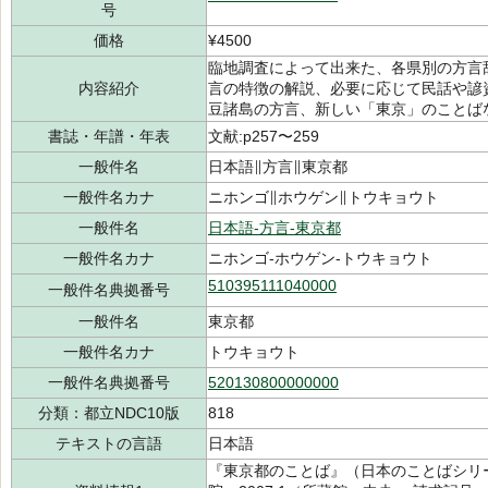
号
価格
¥4500
臨地調査によって出来た、各県別の方言
内容紹介
言の特徴の解説、必要に応じて民話や諺
豆諸島の方言、新しい「東京」のことば
書誌・年譜・年表
文献:p257〜259
一般件名
日本語∥方言∥東京都
一般件名カナ
ニホンゴ∥ホウゲン∥トウキョウト
一般件名
日本語-方言-東京都
一般件名カナ
ニホンゴ-ホウゲン-トウキョウト
510395111040000
一般件名典拠番号
一般件名
東京都
一般件名カナ
トウキョウト
一般件名典拠番号
520130800000000
分類：都立NDC10版
818
テキストの言語
日本語
『東京都のことば』（日本のことばシリー