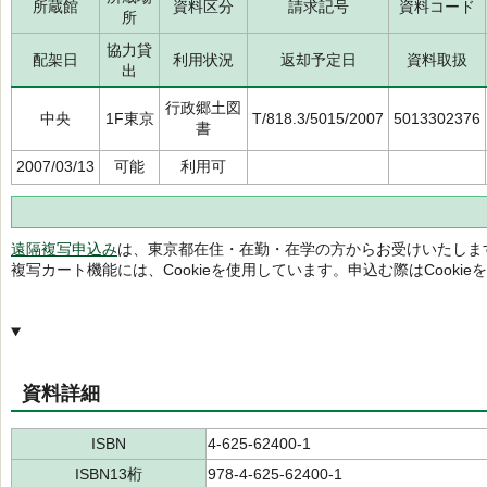
所蔵館
資料区分
請求記号
資料コード
所
協力貸
配架日
利用状況
返却予定日
資料取扱
出
行政郷土図
中央
1F東京
T/818.3/5015/2007
5013302376
書
2007/03/13
可能
利用可
遠隔複写申込み
は、東京都在住・在勤・在学の方からお受けいたしま
複写カート機能には、Cookieを使用しています。申込む際はCooki
資料詳細
ISBN
4-625-62400-1
ISBN13桁
978-4-625-62400-1