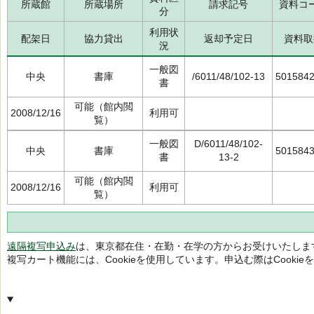
所蔵館
所蔵場所
請求記号
資料コ
分
利用状
配架日
協力貸出
返却予定日
資料取
況
一般図
中央
書庫
/6011/48/102-13
501584
書
可能（館内閲
2008/12/16
利用可
覧）
一般図
D/6011/48/102-
中央
書庫
501584
書
13-2
可能（館内閲
2008/12/16
利用可
覧）
遠隔複写申込み
は、東京都在住・在勤・在学の方からお受けいたしま
複写カート機能には、Cookieを使用しています。申込む際はCooki