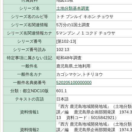
付属資料
地図11枚
シリーズ名
土地分類基本調査
シリーズ名のルビ等
トチ ブンルイ キホン チョウサ
シリーズ名関連情報
5万分の1国土調査
シリーズ名関連情報カナ
5マンブン ノ 1 コクド チョウサ
シリーズ番号
[第102-13]
シリーズ番号読み
102 13
特定事項に属さない注記
昭和48年調査
一般件名
鹿児島県,土地利用
一般件名カナ
カゴシマケン,トチリヨウ
一般件名典拠番号
520205100000000
分類：都立NDC10版
601.1
テキストの言語
日本語
『西方 鹿児島地域開発地域』（土地分類基本
資料情報1
課／編 鹿児島県企画部開発課 1974.3（
13 資料コード：5015842921）
『西方 鹿児島地域開発地域』（土地分類基本
資料情報2
課／編 鹿児島県企画部開発課 1974.3（