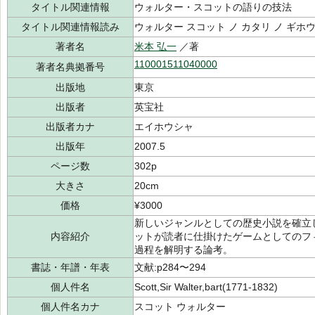
タイトル関連情報
ウォルター・スコットの語りの技法
タイトル関連情報読み
ウォルター スコット ノ カタリ ノ ギホ
著者名
米本 弘一
／著
110001511040000
著者名典拠番号
出版地
東京
出版者
英宝社
出版者カナ
エイホウシャ
出版年
2007.5
ページ数
302p
大きさ
20cm
価格
¥3000
新しいジャンルとしての歴史小説を確立
内容紹介
ットが読者に仕掛けたゲームとしてのフ
過程を解明する論考。
書誌・年譜・年表
文献:p284〜294
個人件名
Scott,Sir Walter,bart(1771-1832)
個人件名カナ
スコット ウォルター