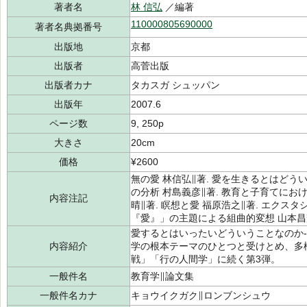
著者名
林 信弘
／編著
110000805690000
著者名典拠番号
出版地
京都
出版者
高菅出版
出版者カナ
タカスガ シュッパン
出版年
2007.6
ページ数
9, 250p
大きさ
20cm
価格
¥2600
無の愛 林信弘∥著. 愛を生きるとはどう
の分析 村島義彦∥著. 教育と子育てにおけ
内容注記
晴∥著. 瞑想と愛 福原浩之∥著. エクスタ
『愛』」の主題による組曲的変想 山本昌輝
愛するとはいったいどういうことなのか
内容紹介
学の根本テーマのひとつと受けとめ、多
戦」「行の人間学」に続く第3弾。
一般件名
教育学∥論文集
一般件名カナ
キョウイクガク∥ロンブンシュウ