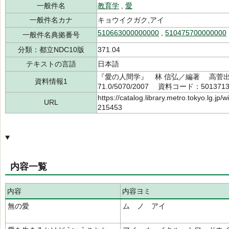
一般件名
教育学
,
愛
一般件名カナ
キョウイクガク,アイ
510663000000000
,
510475700000000
一般件名典拠番号
分類：都立NDC10版
371.04
テキストの言語
日本語
『愛の人間学』 林 信弘／編著 高菅出版
資料情報1
71.0/5070/2007 資料コード：501371
https://catalog.library.metro.tokyo.lg.jp
URL
215453
内容一覧
内容
内容ヨミ
無の愛
ム ノ アイ