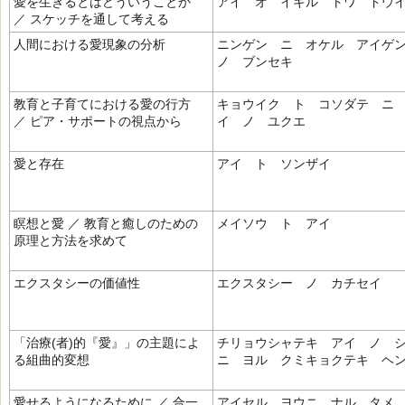
愛を生きるとはどういうことか
アイ オ イキル トワ ドウ
／ スケッチを通して考える
人間における愛現象の分析
ニンゲン ニ オケル アイゲ
ノ ブンセキ
教育と子育てにおける愛の行方
キョウイク ト コソダテ ニ
／ ピア・サポートの視点から
イ ノ ユクエ
愛と存在
アイ ト ソンザイ
瞑想と愛 ／ 教育と癒しのための
メイソウ ト アイ
原理と方法を求めて
エクスタシーの価値性
エクスタシー ノ カチセイ
「治療(者)的『愛』」の主題によ
チリョウシャテキ アイ ノ 
る組曲的変想
ニ ヨル クミキョクテキ ヘ
愛せるようになるために ／ 合一
アイセル ヨウニ ナル タメ