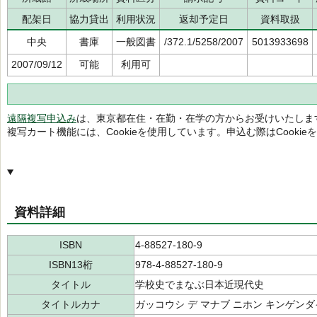
配架日
協力貸出
利用状況
返却予定日
資料取扱
中央
書庫
一般図書
/372.1/5258/2007
5013933698
2007/09/12
可能
利用可
遠隔複写申込み
は、東京都在住・在勤・在学の方からお受けいたしま
複写カート機能には、Cookieを使用しています。申込む際はCooki
資料詳細
ISBN
4-88527-180-9
ISBN13桁
978-4-88527-180-9
タイトル
学校史でまなぶ日本近現代史
タイトルカナ
ガッコウシ デ マナブ ニホン キンゲン