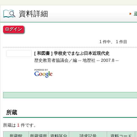
資料詳細
ログイン
1 件中、 1 件目
[ 和図書 ] 学校史でまなぶ日本近現代史
歴史教育者協議会／編 -- 地歴社 -- 2007.8 --
所蔵
所蔵は
1
件です。
所蔵館
所蔵場所
資料区分
請求記号
資料コード