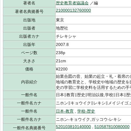
著者名
歴史教育者協議会
／編
210000132760000
著者名典拠番号
出版地
東京
出版者
地歴社
出版者カナ
チレキシャ
出版年
2007.8
ページ数
238p
大きさ
21cm
価格
¥2200
始業合図の音、始業の起立・礼・着席の
内容紹介
地域の教育史と、学校史や地域の歴史を
史の学習に学校史料を活用するための手
一般件名
日本∥教育∥歴史∥明治以後,学校∥日本∥
一般件名カナ
ニホン∥キョウイク∥レキシ∥メイジイゴ,
一般件名
日本-教育
,
学校-歴史
一般件名カナ
ニホン-キョウイク,ガッコウ-レキシ
520103810140000
,
510587810080000
一般件名典拠番号