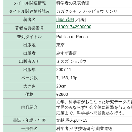
タイトル関連情報
科学者の発表倫理
タイトル関連情報読み
カガクシャ ノ ハッピョウ リンリ
著者名
山崎 茂明
／[著]
110001742990000
著者名典拠番号
並列タイトル
Publish or Perish
出版地
東京
出版者
みすず書房
出版者カナ
ミスズ ショボウ
出版年
2007.11
ページ数
7, 163, 13p
大きさ
20cm
価格
¥2800
近年、科学者がおこなった研究データの
内容紹介
学界のみならず社会全体に衝撃を与える
応策まで、科学界へ問題提起を行う。
書誌・年譜・年表
文献:巻末p8〜13
一般件名
科学者,科学技術研究,職業道徳