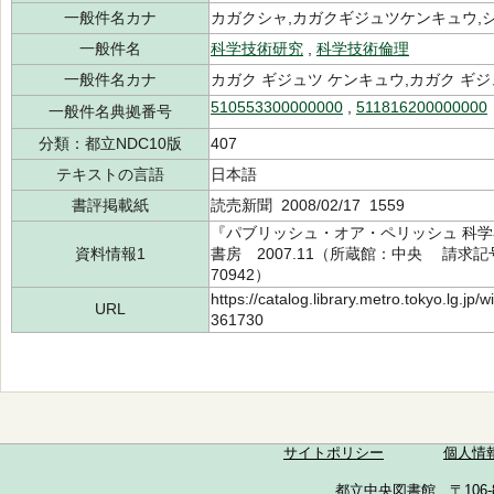
一般件名カナ
カガクシャ,カガクギジュツケンキュウ,
一般件名
科学技術研究
,
科学技術倫理
一般件名カナ
カガク ギジュツ ケンキュウ,カガク ギジ
510553300000000
,
511816200000000
一般件名典拠番号
分類：都立NDC10版
407
テキストの言語
日本語
書評掲載紙
読売新聞 2008/02/17 1559
『パブリッシュ・オア・ペリッシュ 科学
資料情報1
書房 2007.11（所蔵館：中央 請求記号：/
70942）
https://catalog.library.metro.tokyo.lg.jp
URL
361730
サイトポリシー
個人情
都立中央図書館 〒106-857