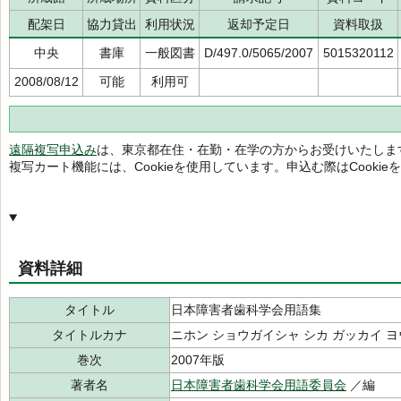
配架日
協力貸出
利用状況
返却予定日
資料取扱
中央
書庫
一般図書
D/497.0/5065/2007
5015320112
2008/08/12
可能
利用可
遠隔複写申込み
は、東京都在住・在勤・在学の方からお受けいたしま
複写カート機能には、Cookieを使用しています。申込む際はCooki
資料詳細
タイトル
日本障害者歯科学会用語集
タイトルカナ
ニホン ショウガイシャ シカ ガッカイ 
巻次
2007年版
著者名
日本障害者歯科学会用語委員会
／編