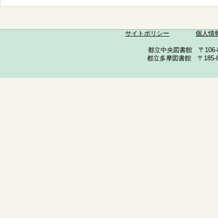
サイトポリシー
個人情
都立中央図書館 〒106-857
都立多摩図書館 〒185-852