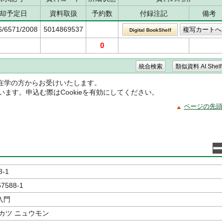
却予定日
資料取扱
予約数
付録注記
備考
6/6571/2008
5014869537
Digital BookShelf
0
在学の方からお受けいたします。
ています。申込む際はCookieを有効にしてください。
ページの先
8-1
57588-1
入門
カツ ニュウモン