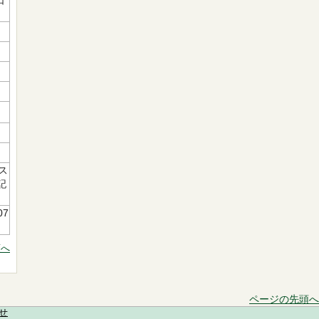
日
ス
記
07
頭へ
ページの先頭へ
せ