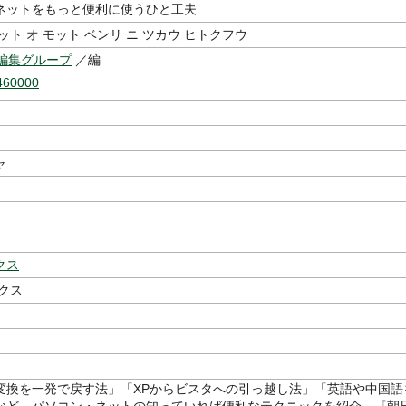
ネットをもっと便利に使うひと工夫
ット オ モット ベンリ ニ ツカウ ヒトクフウ
e編集グループ
／編
460000
ャ
クス
クス
変換を一発で戻す法」「XPからビスタへの引っ越し法」「英語や中国語