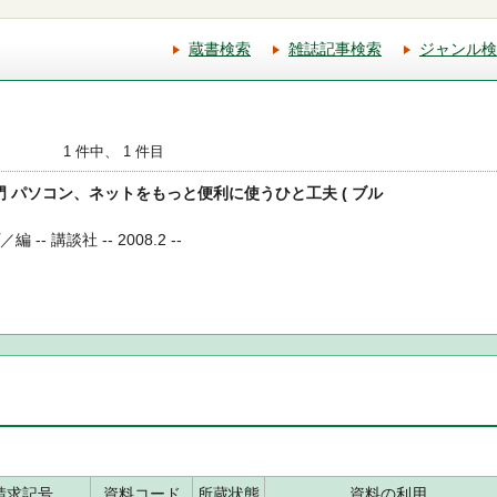
蔵書検索
雑誌記事検索
ジャンル検
1 件中、 1 件目
入門 パソコン、ネットをもっと便利に使うひと工夫 ( ブル
- 講談社 -- 2008.2 --
請求記号
資料コード
所蔵状態
資料の利用