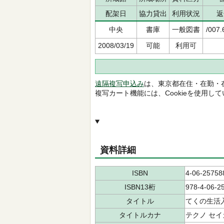
配架日
協力貸出
利用状況
返
中央
書庫
一般図書
/007.
2008/03/19
可能
利用可
遠隔複写申込み
は、東京都在住・在勤・
複写カート機能には、Cookieを使用し
資料詳細
ISBN
4-06-25758
ISBN13桁
978-4-06-2
タイトル
てくの生活
タイトルカナ
テクノ セイ