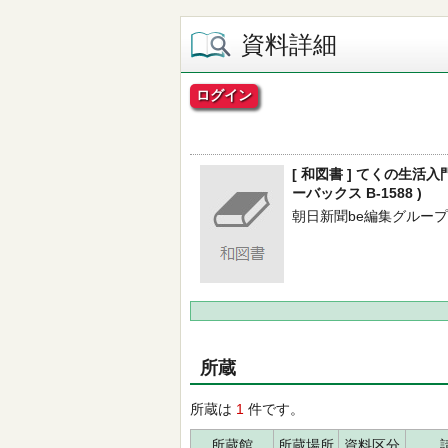
資料詳細
ログイン
[ 和図書 ] てくの生活
ーバックス B-1588 )
朝日新聞be編集グループ／編 -
所蔵
所蔵は
1
件です。
所蔵館
所蔵場所
資料区分