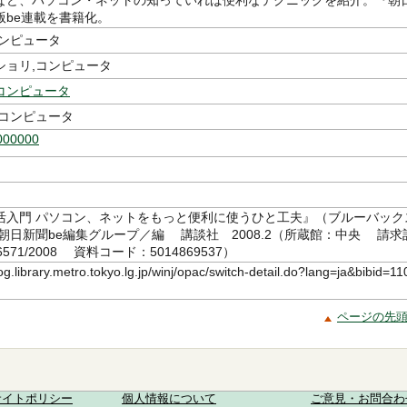
など、パソコン・ネットの知っていれば便利なテクニックを紹介。『朝
版be連載を書籍化。
コンピュータ
ショリ,コンピュータ
コンピュータ
 コンピュータ
000000
活入門 パソコン、ネットをもっと便利に使うひと工夫』（ブルーバック
） 朝日新聞be編集グループ／編 講談社 2008.2（所蔵館：中央 請求
/6571/2008 資料コード：5014869537）
log.library.metro.tokyo.lg.jp/winj/opac/switch-detail.do?lang=ja&bibid=11
ページの先
サイトポリシー
個人情報について
ご意見・お問合わ