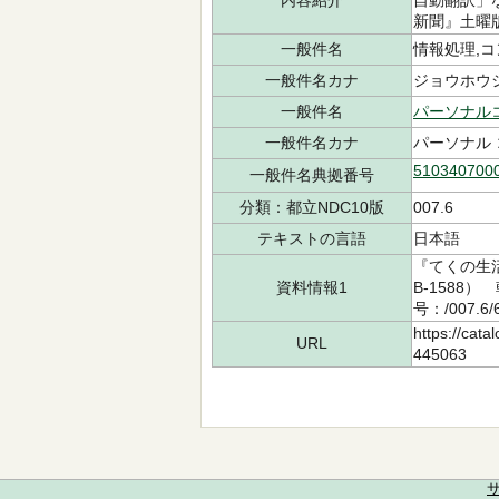
内容紹介
自動翻訳」
新聞』土曜
一般件名
情報処理,
一般件名カナ
ジョウホウ
一般件名
パーソナル
一般件名カナ
パーソナル
510340700
一般件名典拠番号
分類：都立NDC10版
007.6
テキストの言語
日本語
『てくの生
資料情報1
B-1588
号：/007.6
https://cata
URL
445063