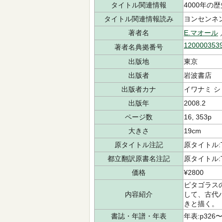
タイトル関連情報
4000年の歴
タイトル関連情報読み
ヨンセンネン
著者名
E.マオール
120000353
著者名典拠番号
出版地
東京
出版者
岩波書店
出版者カナ
イワナミ 
出版年
2008.2
ページ数
16, 353p
大きさ
19cm
原タイトル注記
原タイトル:The
都立翻訳原書名注記
原タイトル:The
価格
¥2800
ピタゴラス
内容紹介
して、古代
きと描く。
書誌・年譜・年表
年表:p326〜