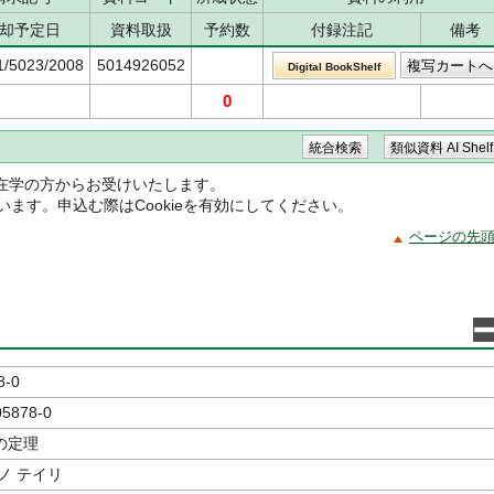
却予定日
資料取扱
予約数
付録注記
備考
1/5023/2008
5014926052
Digital BookShelf
0
在学の方からお受けいたします。
ています。申込む際はCookieを有効にしてください。
ページの先
8-0
05878-0
の定理
ノ テイリ