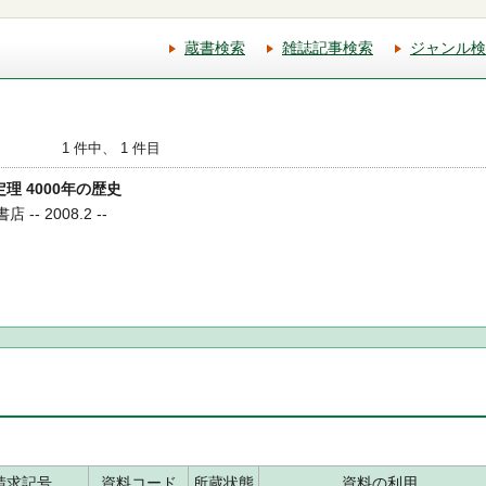
蔵書検索
雑誌記事検索
ジャンル検
1 件中、 1 件目
定理 4000年の歴史
 -- 2008.2 --
請求記号
資料コード
所蔵状態
資料の利用