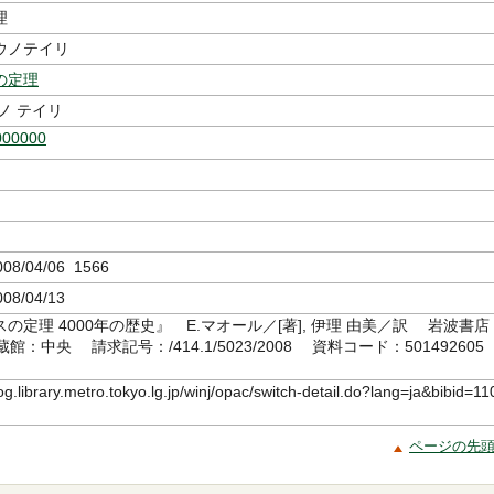
理
ウノテイリ
の定理
ノ テイリ
000000
8/04/06 1566
08/04/13
の定理 4000年の歴史』 E.マオール／[著], 伊理 由美／訳 岩波書
所蔵館：中央 請求記号：/414.1/5023/2008 資料コード：501492605
log.library.metro.tokyo.lg.jp/winj/opac/switch-detail.do?lang=ja&bibid=11
ページの先