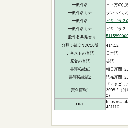
一般件名
三平方の定
一般件名カナ
サンヘイホ
一般件名
ピタゴラス
一般件名カナ
ピタゴラス 
511589000
一般件名典拠番号
分類：都立NDC10版
414.12
テキストの言語
日本語
原文の言語
英語
書評掲載紙
朝日新聞 200
書評掲載紙2
読売新聞 20
『ピタゴラス
資料情報1
2008.2（
2）
https://cata
URL
451116