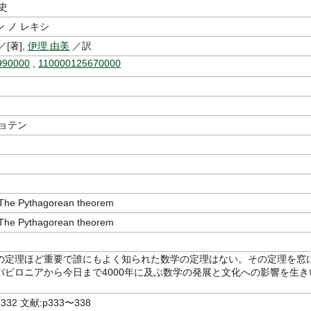
史
 ノ レキシ
／[著],
伊理 由美
／訳
990000
,
110000125670000
ショテン
 Pythagorean theorem
 Pythagorean theorem
の定理ほど重要で誰にもよく知られた数学の定理はない。その定理を窓
バビロニアから今日まで4000年に及ぶ数学の発展と文化への影響を生き
332 文献:p333〜338