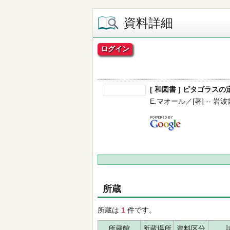
資料詳細
ログイン
[ 和図書 ] ピタゴラスの
E.マオール／[著] -- 岩波書店
所蔵
所蔵は
1
件です。
所蔵館
所蔵場所
資料区分