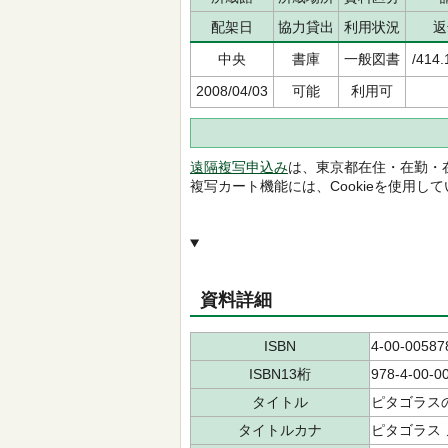
配架日
協力貸出
利用状況
返
中央
書庫
一般図書
/414.
2008/04/03
可能
利用可
遠隔複写申込み
は、東京都在住・在勤・
複写カート機能には、Cookieを使用し
資料詳細
ISBN
4-00-00587
ISBN13桁
978-4-00-0
タイトル
ピタゴラス
タイトルカナ
ピタゴラス 