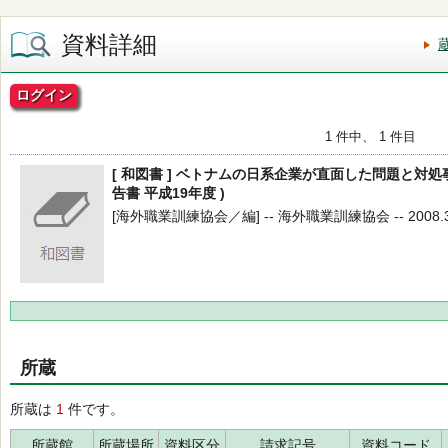
資料詳細
ログイン
1 件中、 1 件目
[ 和図書 ] ベトナムの日系企業が直面した問題と対処
告書 平成19年度 )
[海外職業訓練協会／編] -- 海外職業訓練協会 -- 2008.3 
所蔵
所蔵は
1
件です。
所蔵館
所蔵場所
資料区分
請求記号
資料コード