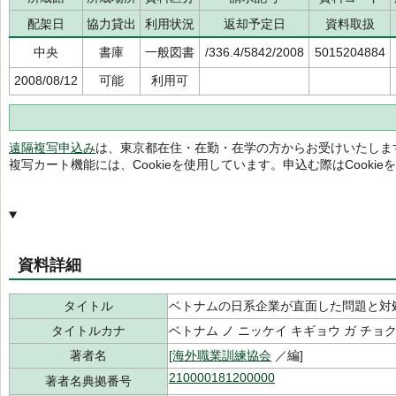
配架日
協力貸出
利用状況
返却予定日
資料取扱
中央
書庫
一般図書
/336.4/5842/2008
5015204884
2008/08/12
可能
利用可
遠隔複写申込み
は、東京都在住・在勤・在学の方からお受けいたしま
複写カート機能には、Cookieを使用しています。申込む際はCooki
資料詳細
タイトル
ベトナムの日系企業が直面した問題と対
タイトルカナ
ベトナム ノ ニッケイ キギョウ ガ チョ
著者名
[海外職業訓練協会
／編]
210000181200000
著者名典拠番号