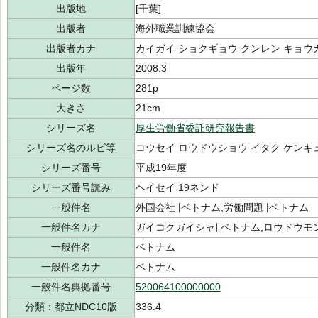
出版地
[千葉]
出版者
海外職業訓練協会
出版者カナ
カイガイ ショクギョウ クンレン キョウ
出版年
2008.3
ページ数
281p
大きさ
21cm
シリーズ名
厚生労働省委託研究報告書
シリーズ名のルビ等
コウセイ ロウドウショウ イタク ケンキ
シリーズ番号
平成19年度
シリーズ番号読み
ヘイセイ 19ネンド
一般件名
外国会社∥ベトナム,労働問題∥ベトナム
一般件名カナ
ガイコクガイシャ∥ベトナム,ロウドウモ
一般件名
ベトナム
一般件名カナ
ベトナム
一般件名典拠番号
520064100000000
分類：都立NDC10版
336.4