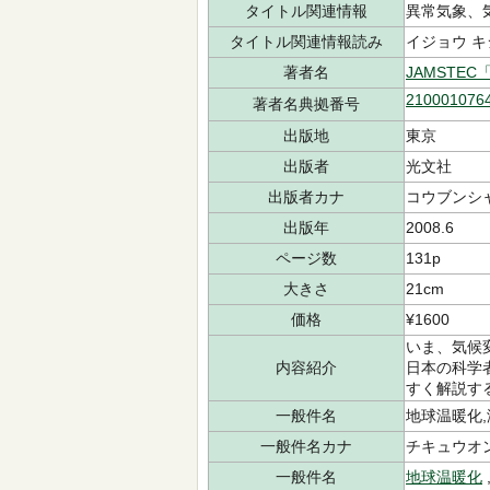
タイトル関連情報
異常気象、
タイトル関連情報読み
イジョウ キ
著者名
JAMSTEC「
210001076
著者名典拠番号
出版地
東京
出版者
光文社
出版者カナ
コウブンシ
出版年
2008.6
ページ数
131p
大きさ
21cm
価格
¥1600
いま、気候
内容紹介
日本の科学
すく解説す
一般件名
地球温暖化
一般件名カナ
チキュウオ
一般件名
地球温暖化