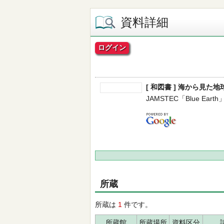
資料詳細
ログイン
[ 和図書 ] 海から見
JAMSTEC「Blue Earth
所蔵
所蔵は
1
件です。
所蔵館
所蔵場所
資料区分