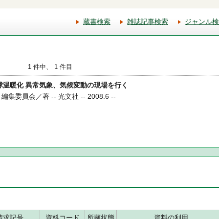
蔵書検索
雑誌記事検索
ジャンル検
1 件中、 1 件目
た地球温暖化 異常気象、気候変動の現場を行く
」編集委員会／著 -- 光文社 -- 2008.6 --
請求記号
資料コード
所蔵状態
資料の利用