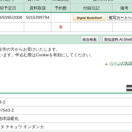
却予定日
資料取扱
予約数
付録注記
備考
8/5095/2008
5015399794
Digital BookShelf
0
在学の方からお受けいたします。
ています。申込む際はCookieを有効にしてください。
ページの先
3-2
97543-2
地球温暖化
ミタ チキュウ オンダンカ