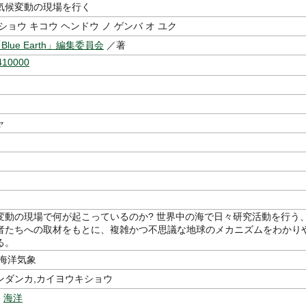
気候変動の現場を行く
ショウ キコウ ヘンドウ ノ ゲンバ オ ユク
Blue Earth」編集委員会
／著
410000
ャ
変動の現場で何が起こっているのか? 世界中の海で日々研究活動を行う
者たちへの取材をもとに、複雑かつ不思議な地球のメカニズムをわかり
る。
,海洋気象
ンダンカ,カイヨウキショウ
,
海洋