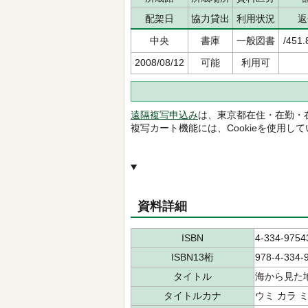
配架日
協力貸出
利用状況
返
中央
書庫
一般図書
/451.
2008/08/12
可能
利用可
遠隔複写申込み
は、東京都在住・在勤・
複写カート機能には、Cookieを使用し
資料詳細
ISBN
4-334-9754
ISBN13桁
978-4-334-
タイトル
海から見た
タイトルカナ
ウミ カラ 