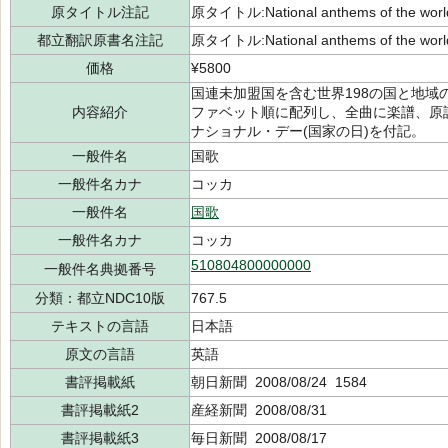
原タイトル注記
原タイトル:National anthems of the 
都立翻訳原書名注記
原タイトル:National anthems of the 
価格
¥5800
国連未加盟国を含む世界198の国と地
内容紹介
ファベット順に配列し、全曲に楽譜、原
ナショナル・デー(国家の日)を付記。
一般件名
国歌
一般件名カナ
コッカ
一般件名
国歌
一般件名カナ
コッカ
510804800000000
一般件名典拠番号
分類：都立NDC10版
767.5
テキストの言語
日本語
原文の言語
英語
書評掲載紙
朝日新聞 2008/08/24 1584
書評掲載紙2
産経新聞 2008/08/31
書評掲載紙3
毎日新聞 2008/08/17