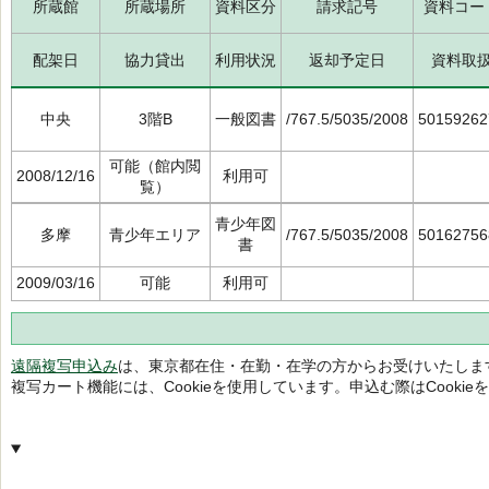
所蔵館
所蔵場所
資料区分
請求記号
資料コー
配架日
協力貸出
利用状況
返却予定日
資料取
中央
3階B
一般図書
/767.5/5035/2008
50159262
可能（館内閲
2008/12/16
利用可
覧）
青少年図
多摩
青少年エリア
/767.5/5035/2008
50162756
書
2009/03/16
可能
利用可
遠隔複写申込み
は、東京都在住・在勤・在学の方からお受けいたしま
複写カート機能には、Cookieを使用しています。申込む際はCooki