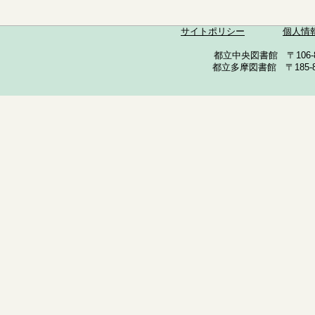
サイトポリシー
個人情
都立中央図書館 〒106-857
都立多摩図書館 〒185-852