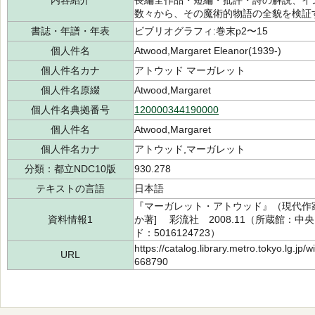
内容紹介
長編全作品・短編・批評・詩の解説、イ
数々から、その魔術的物語の全貌を検証
書誌・年譜・年表
ビブリオグラフィ:巻末p2〜15
個人件名
Atwood,Margaret Eleanor(1939-)
個人件名カナ
アトウッド マーガレット
個人件名原綴
Atwood,Margaret
個人件名典拠番号
120000344190000
個人件名
Atwood,Margaret
個人件名カナ
アトウッド,マーガレット
分類：都立NDC10版
930.278
テキストの言語
日本語
『マーガレット・アトウッド』（現代作家ガ
資料情報1
か著] 彩流社 2008.11（所蔵館：中央 
ド：5016124723）
https://catalog.library.metro.tokyo.lg.jp
URL
668790