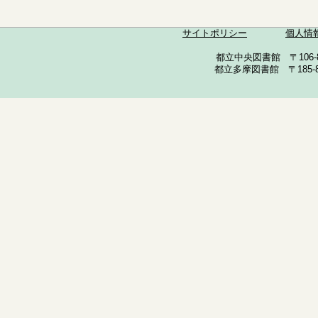
サイトポリシー
個人情
都立中央図書館 〒106-857
都立多摩図書館 〒185-852