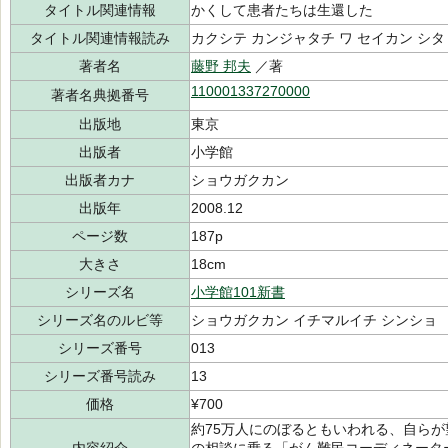
タイトル関連情報
かくして患者たちは生還した
タイトル関連情報読み
カクシテ カンジャタチ ワ セイカン シタ
著者名
藤野 邦夫
／著
110001337270000
著者名典拠番号
出版地
東京
出版者
小学館
出版者カナ
ショウガクカン
出版年
2008.12
ページ数
187p
大きさ
18cm
シリーズ名
小学館101新書
シリーズ名のルビ等
ショウガクカン イチマルイチ シンショ
シリーズ番号
013
シリーズ番号読み
13
価格
¥700
約75万人にのぼるともいわれる、自ら