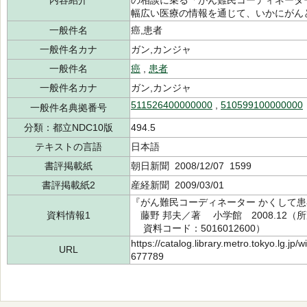
内容紹介
の相談に乗る「がん難民コーディネータ
幅広い医療の情報を通じて、いかにがん
一般件名
癌,患者
一般件名カナ
ガン,カンジャ
一般件名
癌
,
患者
一般件名カナ
ガン,カンジャ
511526400000000
,
510599100000000
一般件名典拠番号
分類：都立NDC10版
494.5
テキストの言語
日本語
書評掲載紙
朝日新聞 2008/12/07 1599
書評掲載紙2
産経新聞 2009/03/01
『がん難民コーディネーター かくして患者
資料情報1
藤野 邦夫／著 小学館 2008.12（所蔵館
資料コード：5016012600）
https://catalog.library.metro.tokyo.lg.jp
URL
677789