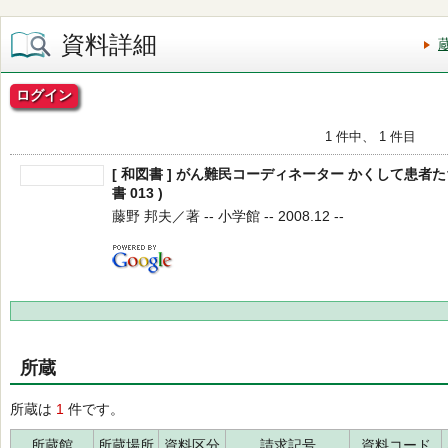
資料詳細
ログイン
1 件中、 1 件目
[ 和図書 ] がん難民コーディネーター かくして患者た
書 013 )
藤野 邦夫／著 -- 小学館 -- 2008.12 --
所蔵
所蔵は
1
件です。
所蔵館
所蔵場所
資料区分
請求記号
資料コード