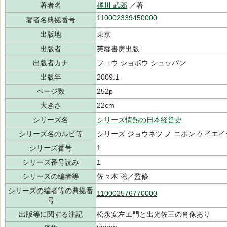
著者名
橘川 武郎
／著
110002339450000
著者名典拠番号
出版地
東京
出版者
芙蓉書房出版
出版者カナ
フヨウ ショボウ シュッパン
出版年
2009.1
ページ数
252p
大きさ
22cm
シリーズ名
シリーズ情熱の日本経営史
シリーズ名のルビ等
シリーズ ジョウネツ ノ ニホン ケイエイ
シリーズ番号
1
シリーズ番号読み
1
シリーズの編者等
佐々木 聡／監修
シリーズの編者等の典拠番
110002576770000
号
出版等に関する注記
松永安左エ門と出光佐三の肖像あり