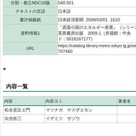
分類：都立NDC10版
540.921
テキストの言語
日本語
書評掲載紙
日本経済新聞 2009/03/01 1610
『資源小国のエネルギー産業』（シリー
資料情報1
芙蓉書房出版 2009.1（所蔵館：中央 請求
ド：5016167177）
https://catalog.library.metro.tokyo.lg.jp
URL
707460
内容一覧
内容
内容ヨミ
著者名
松永安左エ門
マツナガ ヤスザエモン
出光佐三
イデミツ サゾウ