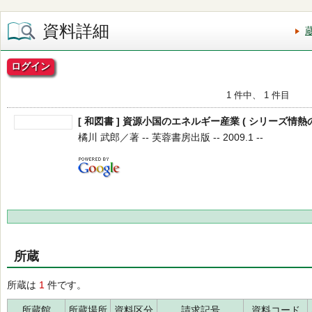
資料詳細
ログイン
1 件中、 1 件目
[ 和図書 ] 資源小国のエネルギー産業 ( シリーズ情熱の
橘川 武郎／著 -- 芙蓉書房出版 -- 2009.1 --
所蔵
所蔵は
1
件です。
所蔵館
所蔵場所
資料区分
請求記号
資料コード