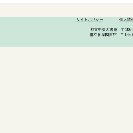
サイトポリシー
個人情
都立中央図書館 〒106-857
都立多摩図書館 〒185-852