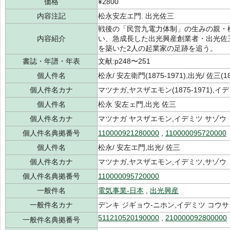
価格
¥2800
内容注記
松永安左エ門. 出光佐三
戦後の「民営九電力体制」の生みの親・
内容紹介
い、急成長した出光興産創業者・出光佐
を築いた2人の起業家の足跡を追う。
書誌・年譜・年表
文献:p248〜251
個人件名
松永/ 安左衛門(1875-1971),出光/ 佐三(18
個人件名カナ
マツナガ,ヤスザエモン(1875-1971),イデミ
個人件名
松永 安左ェ門,出光 佐三
個人件名カナ
マツナガ ヤスザエモン,イデミツ サゾウ
個人件名典拠番号
110000921280000
,
110000095720000
個人件名
松永/ 安左エ門,出光/ 佐三
個人件名カナ
マツナガ,ヤスザエモン,イデミツ,サゾウ
個人件名典拠番号
110000095720000
一般件名
電気事業-日本
,
出光興産
一般件名カナ
デンキ ジギョウ-ニホン,イデミツ コウサ
511210520190000
,
210000092800000
一般件名典拠番号