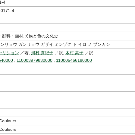
1-4
-0171-4
・顔料・画材,民族と色の文化史
センリョウ ガンリョウ ガザイ,ミンゾク ト イロ ノ ブンカシ
ァリション
／著,
河村 真紀子
／訳,
木村 高子
／訳
540000
,
110003979830000
,
110005466180000
uleurs
uleurs