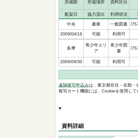
所蔵館
所蔵場所
資料区分
配架日
協力貸出
利用状況
中央
書庫
一般図書
/75
2009/04/16
可能
利用可
青少年エリ
青少年図
多摩
/75
ア
書
2009/09/30
可能
利用可
遠隔複写申込み
は、東京都在住・在勤・
複写カート機能には、Cookieを使用し
資料詳細