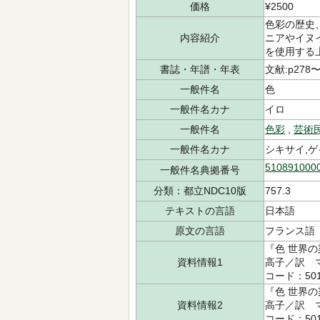
価格
¥2500
色彩の歴史
内容紹介
ニアやイヌ
を使用する
書誌・年譜・年表
文献:p278〜
一般件名
色
一般件名カナ
イロ
一般件名
色彩
,
芸術
一般件名カナ
シキサイ,ゲ
510891000
一般件名典拠番号
分類：都立NDC10版
757.3
テキストの言語
日本語
原文の言語
フランス
『色 世界の
資料情報1
高子／訳 マー
コード：501
『色 世界の
資料情報2
高子／訳 マー
コード：501