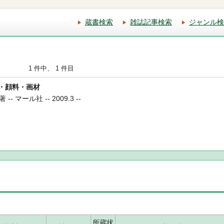
蔵書検索
雑誌記事検索
ジャンル検
1 件中、 1 件目
染料・顔料・画材
マール社 -- 2009.3 --
所蔵状