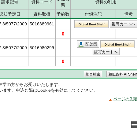
請求記号
資料コード
資料の利用
態
返却予定日
資料取扱
予約数
付録注記
備考
7.3/5077/2009
5016389961
Digital BookShelf
0
配架図
Digital BookShelf
7.3/5077/2009
5016980299
0
在学の方からお受けいたします。
ています。申込む際はCookieを有効にしてください。
ページの先