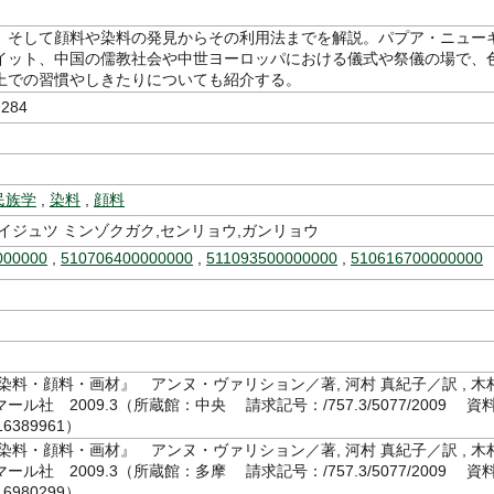
、そして顔料や染料の発見からその利用法までを解説。パプア・ニュー
イット、中国の儒教社会や中世ヨーロッパにおける儀式や祭儀の場で、
上での習慣やしきたりについても紹介する。
284
民族学
,
染料
,
顔料
イジュツ ミンゾクガク,センリョウ,ガンリョウ
000000
,
510706400000000
,
511093500000000
,
510616700000000
語
染料・顔料・画材』 アンヌ・ヴァリション／著, 河村 真紀子／訳 , 木
ル社 2009.3（所蔵館：中央 請求記号：/757.3/5077/2009 資
6389961）
染料・顔料・画材』 アンヌ・ヴァリション／著, 河村 真紀子／訳 , 木
ル社 2009.3（所蔵館：多摩 請求記号：/757.3/5077/2009 資
6980299）