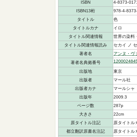
ISBN
4-8373-017
ISBN13桁
978-4-8373
タイトル
色
タイトルカナ
イロ
タイトル関連情報
世界の染料
タイトル関連情報読み
セカイ ノ 
著者名
アンヌ・ヴ
120002484
著者名典拠番号
出版地
東京
出版者
マール社
出版者カナ
マールシャ
出版年
2009.3
ページ数
287p
大きさ
22cm
原タイトル注記
原タイトル:Co
都立翻訳原書名注記
原タイトル:Co