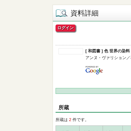
資料詳細
ログイン
[ 和図書 ] 色 世界の
アンヌ・ヴァリション／著 -- 
所蔵
所蔵は
2
件です。