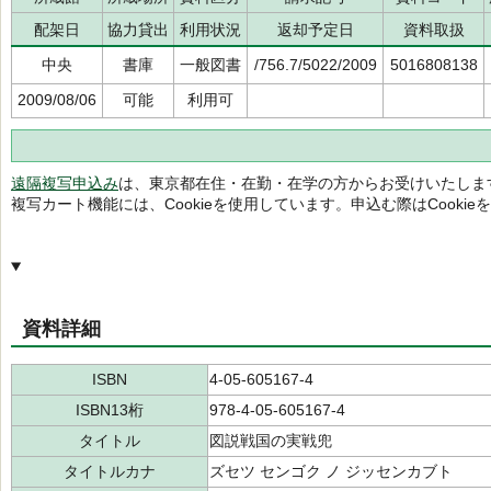
配架日
協力貸出
利用状況
返却予定日
資料取扱
中央
書庫
一般図書
/756.7/5022/2009
5016808138
2009/08/06
可能
利用可
遠隔複写申込み
は、東京都在住・在勤・在学の方からお受けいたしま
複写カート機能には、Cookieを使用しています。申込む際はCooki
資料詳細
ISBN
4-05-605167-4
ISBN13桁
978-4-05-605167-4
タイトル
図説戦国の実戦兜
タイトルカナ
ズセツ センゴク ノ ジッセンカブト