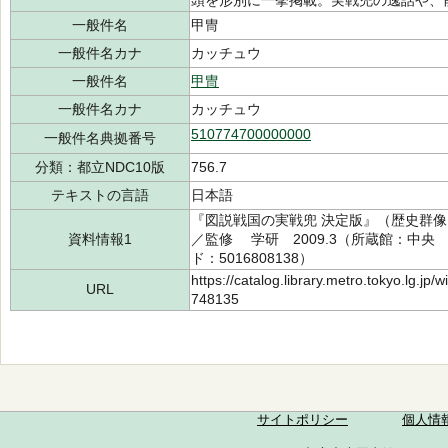
頭を形別に一挙掲載。実戦兜の逸話や、
一般件名
甲冑
一般件名カナ
カッチュウ
一般件名
甲冑
一般件名カナ
カッチュウ
510774700000000
一般件名典拠番号
分類：都立NDC10版
756.7
テキストの言語
日本語
『図説戦国の実戦兜 決定版』（歴史群像シ
資料情報1
／監修 学研 2009.3（所蔵館：中央 請求
ド：5016808138）
https://catalog.library.metro.tokyo.lg.jp
URL
748135
サイトポリシー
個人情