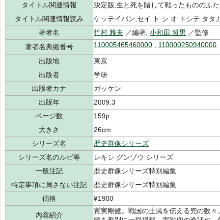
タイトル関連情報
決定版,生と死を賭して戦ったもののふ
タイトル関連情報読み
ケッテイバン,セイ ト シ オ トシテ タタ
著者名
竹村 雅夫
／編著,
小和田 哲男
／監修
110005465460000
,
110000250940000
著者名典拠番号
出版地
東京
出版者
学研
出版者カナ
ガッケン
出版年
2009.3
ページ数
159p
大きさ
26cm
シリーズ名
歴史群像シリーズ
シリーズ名のルビ等
レキシ グンゾウ シリーズ
一般注記
歴史群像シリーズ特別編集
特定事項に属さない注記
歴史群像シリーズ特別編集
価格
¥1900
質実剛健。戦国の士風を伝える兜の数々
内容紹介