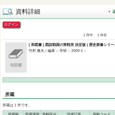
資料詳細
ログイン
1 件中、 1 件目
[ 和図書 ] 図説戦国の実戦兜 決定版 ( 歴史群像シリーズ
竹村 雅夫／編著 -- 学研 -- 2009.3 --
所蔵
所蔵は
1
件です。
所蔵館
所蔵場所
資料区分
請求記号
資料コード