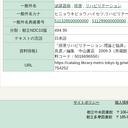
一般件名
泌尿器病
,
排泄
,
リハビリテーション
一般件名カナ
ヒニョウキビョウ,ハイセツ,リハビリテ
511328500000000
,
511299000000000
一般件名典拠番号
分類：都立NDC10版
494.95
テキストの言語
日本語
『排泄リハビリテーション 理論と臨床』 穴
資料情報1
良彦／編集 中山書店 2009.3（所蔵館：中
料コード：5016696550）
https://catalog.library.metro.tokyo.lg.jp
URL
754252
サイトポリシー
個人情
都立中央図書館 〒106-857
都立多摩図書館 〒185-852