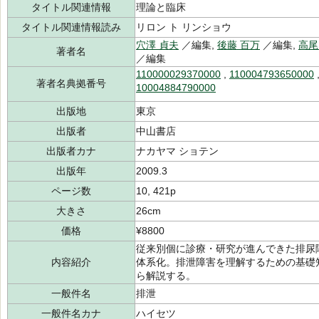
タイトル関連情報
理論と臨床
タイトル関連情報読み
リロン ト リンショウ
穴澤 貞夫
／編集,
後藤 百万
／編集,
高尾
著者名
／編集
110000029370000
,
110004793650000
著者名典拠番号
10004884790000
出版地
東京
出版者
中山書店
出版者カナ
ナカヤマ ショテン
出版年
2009.3
ページ数
10, 421p
大きさ
26cm
価格
¥8800
従来別個に診療・研究が進んできた排尿
内容紹介
体系化。排泄障害を理解するための基礎
ら解説する。
一般件名
排泄
一般件名カナ
ハイセツ