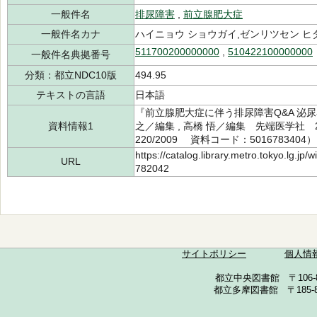
一般件名
排尿障害
,
前立腺肥大症
一般件名カナ
ハイニョウ ショウガイ,ゼンリツセン ヒ
511700200000000
,
510422100000000
一般件名典拠番号
分類：都立NDC10版
494.95
テキストの言語
日本語
『前立腺肥大症に伴う排尿障害Q&A 泌尿
資料情報1
之／編集 , 高橋 悟／編集 先端医学社 20
220/2009 資料コード：5016783404）
https://catalog.library.metro.tokyo.lg.jp
URL
782042
サイトポリシー
個人情
都立中央図書館 〒106-857
都立多摩図書館 〒185-852