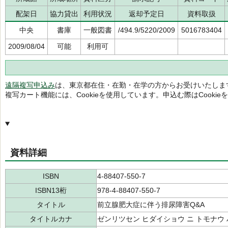
配架日
協力貸出
利用状況
返却予定日
資料取扱
中央
書庫
一般図書
/494.9/5220/2009
5016783404
2009/08/04
可能
利用可
遠隔複写申込み
は、東京都在住・在勤・在学の方からお受けいたしま
複写カート機能には、Cookieを使用しています。申込む際はCooki
資料詳細
ISBN
4-88407-550-7
ISBN13桁
978-4-88407-550-7
タイトル
前立腺肥大症に伴う排尿障害Q&A
タイトルカナ
ゼンリツセン ヒダイショウ ニ トモナウ 