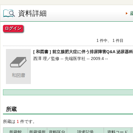
資料詳細
ログイン
1 件中、 1 件目
[ 和図書 ] 前立腺肥大症に伴う排尿障害Q&A 泌尿器
西澤 理／監修 -- 先端医学社 -- 2009.4 --
所蔵
所蔵は
1
件です。
所蔵館
所蔵場所
資料区分
請求記号
資料コード