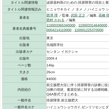
タイトル関連情報
泌尿器科医のための,排尿障害の現在と
タイトル関連情報読み
ヒニョウキカイ ノ タメ ノ,ハイニョウ シ
西澤 理
／監修,
武田 正之
／編集,
高橋 
著者名
西村 かおる
／編集
110003365340000
,
110003314640000
著者名典拠番号
0004214110000
,
110001225370000
出版地
東京
出版者
先端医学社
出版者カナ
センタン イガクシャ
出版年
2009.4
ページ数
146p
大きさ
26cm
価格
¥4000
前立腺肥大症に伴う排尿障害の診療に役
内容紹介
治療の現状、蓄尿症状に対する治療戦略
Q&A形式でまとめる。
一般件名
排尿障害,前立腺肥大
一般件名カナ
ハイニョウショウガイ,ゼンリツセンヒダ