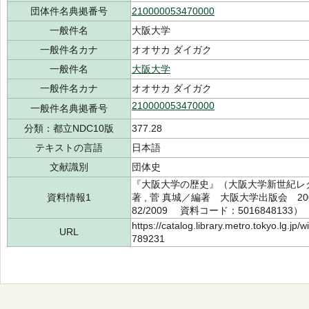
団体件名典拠番号
210000053470000
一般件名
大阪大学
一般件名カナ
オオサカ ダイガク
一般件名
大阪大学
一般件名カナ
オオサカ ダイガク
210000053470000
一般件名典拠番号
分類：都立NDC10版
377.28
テキストの言語
日本語
文献識別
団体史
『大阪大学の歴史』（大阪大学新世紀レク
資料情報1
著 , 菅 真城／編著 大阪大学出版会 200
82/2009 資料コード：5016848133）
https://catalog.library.metro.tokyo.lg.jp
URL
789231