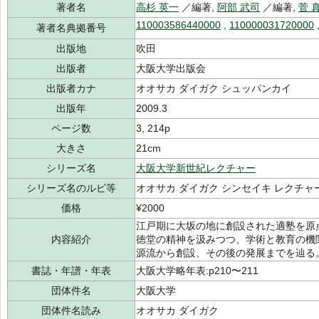
著者名
高杉 英一
／編著,
阿部 武司
／編著,
菅 
110003586440000
,
110000031720000
著者名典拠番号
出版地
吹田
出版者
大阪大学出版会
出版者カナ
オオサカ ダイガク シュッパンカイ
出版年
2009.3
ページ数
3, 214p
大きさ
21cm
シリーズ名
大阪大学新世紀レクチャー
シリーズ名のルビ等
オオサカ ダイガク シンセイキ レクチャ
価格
¥2000
江戸期に大坂の地に創設された適塾を原
内容紹介
徳堂の精神を汲みつつ、学術と教育の機
源流から創設、その後の発展までを辿る
書誌・年譜・年表
大阪大学略年表:p210〜211
団体件名
大阪大学
団体件名読み
オオサカ ダイガク