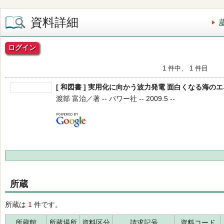
資料詳細
ログイン
1 件中、 1 件目
[ 和図書 ] 実用化に向かう波力発電 面白くなる海の
渡部 富治／著 -- パワー社 -- 2009.5 --
所蔵
所蔵は
1
件です。
所蔵館
所蔵場所
資料区分
請求記号
資料コード