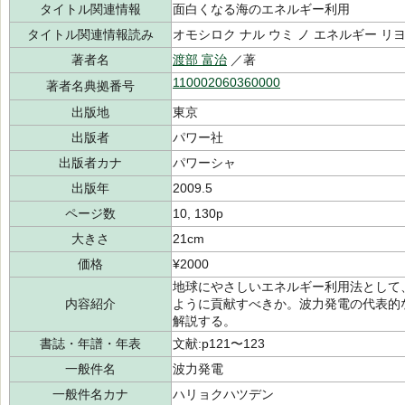
タイトル関連情報
面白くなる海のエネルギー利用
タイトル関連情報読み
オモシロク ナル ウミ ノ エネルギー リ
著者名
渡部 富治
／著
110002060360000
著者名典拠番号
出版地
東京
出版者
パワー社
出版者カナ
パワーシャ
出版年
2009.5
ページ数
10, 130p
大きさ
21cm
価格
¥2000
地球にやさしいエネルギー利用法として
内容紹介
ように貢献すべきか。波力発電の代表的
解説する。
書誌・年譜・年表
文献:p121〜123
一般件名
波力発電
一般件名カナ
ハリョクハツデン