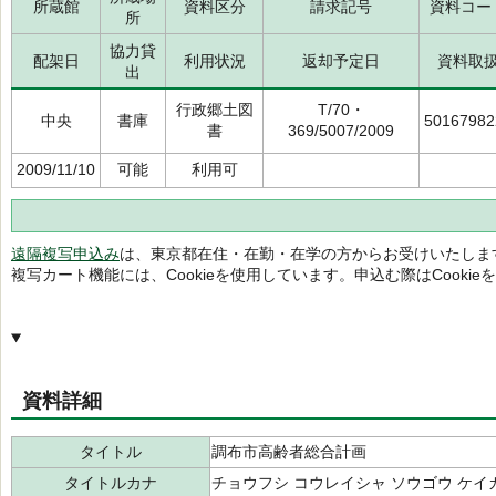
所蔵館
資料区分
請求記号
資料コー
所
協力貸
配架日
利用状況
返却予定日
資料取
出
行政郷土図
T/70・
中央
書庫
50167982
書
369/5007/2009
2009/11/10
可能
利用可
遠隔複写申込み
は、東京都在住・在勤・在学の方からお受けいたしま
複写カート機能には、Cookieを使用しています。申込む際はCooki
資料詳細
タイトル
調布市高齢者総合計画
タイトルカナ
チョウフシ コウレイシャ ソウゴウ ケイ