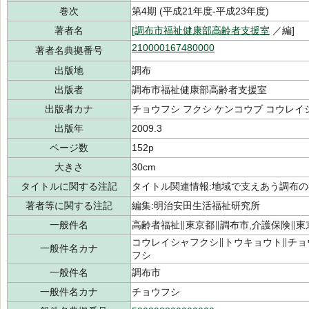
巻次
第4期 (平成21年度-平成23年度)
著者名
[調布市福祉健康部高齢者支援室
／編]
210000167480000
著者名典拠番号
出版地
調布
出版者
調布市福祉健康部高齢者支援室
出版者カナ
チョウフシ フクシ ケンコウブ コウレイ
出版年
2009.3
ページ数
152p
大きさ
30cm
タイトルに関する注記
タイトル関連情報:地域で支えあう調布の福
著者等に関する注記
編集:明治安田生活福祉研究所
一般件名
高齢者福祉∥東京都∥調布市,介護保険∥東
コウレイシャフクシ∥トウキョウト∥チョ
一般件名カナ
フシ
一般件名
調布市
一般件名カナ
チョウフシ