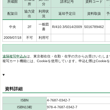
所蔵館
請求記号
資料コード
所
分
協力貸
利用状
配架日
返却予定日
資料取扱
予
出
況
一般図
中央
2F
R/410.3/5014/2009
5016789462
書
2009/07/18
不可
利用可
遠隔複写申込み
は、東京都在住・在勤・在学の方からお受けいたしま
複写カート機能には、Cookieを使用しています。申込む際はCooki
資料詳細
ISBN
4-7687-0342-7
ISBN13桁
978-4-7687-0342-7