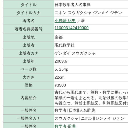
タイトル
日本数学者人名事典
タイトルカナ
ニホン スウガクシャ ジンメイ ジテン
著者名
小野崎 紀男
／著
110003142410000
著者名典拠番号
出版地
京都
出版者
現代数学社
出版者カナ
ゲンダイ スウガクシャ
出版年
2009.6
ページ数
5, 254p
大きさ
22cm
価格
¥3500
古代から現代まで、算数・数学に携わった
内容紹介
業績の一端をまとめる。明治以後の数学
も役立つ。算博士系統図、和算系統図付
一般件名
数学者∥日本∥人名辞典
一般件名カナ
スウガクシャ∥ニホン∥ジンメイ ジテン
一般件名
数学者-辞典