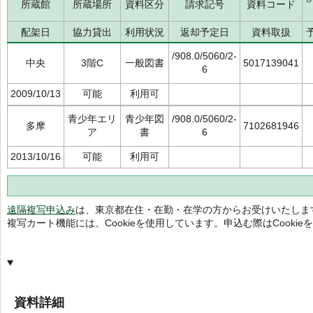
所蔵館
所蔵場所
資料区分
請求記号
資料コード
配架日
協力貸出
利用状況
返却予定日
資料取扱
/908.0/5060/2-
中央
3階C
一般図書
5017139041
6
2009/10/13
可能
利用可
青少年エリ
青少年図
/908.0/5060/2-
多摩
7102681946
ア
書
6
2013/10/16
可能
利用可
遠隔複写申込み
は、東京都在住・在勤・在学の方からお受けいたしま
複写カート機能には、Cookieを使用しています。申込む際はCooki
資料詳細