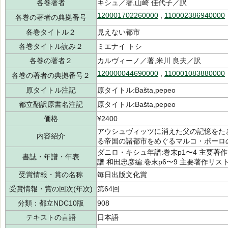
各巻著者
キシュ／著,山崎 佳代子／訳
120001702260000
,
110002386940000
各巻の著者の典拠番号
各巻タイトル２
見えない都市
各巻タイトル読み２
ミエナイ トシ
各巻の著者２
カルヴィーノ／著,米川 良夫／訳
120000044690000
,
110001083880000
各巻の著者の典拠番号２
原タイトル注記
原タイトル:Bašta,pepeo
都立翻訳原書名注記
原タイトル:Bašta,pepeo
価格
¥2400
アウシュヴィッツに消えた父の記憶をた
内容紹介
る帝国の諸都市をめぐるマルコ・ポーロ
ダニロ・キシュ年譜:巻末p1〜4 主要著作
書誌・年譜・年表
譜 和田忠彦編:巻末p6〜9 主要著作リスト:
受賞情報・賞の名称
毎日出版文化賞
受賞情報・賞の回次(年次)
第64回
分類：都立NDC10版
908
テキストの言語
日本語