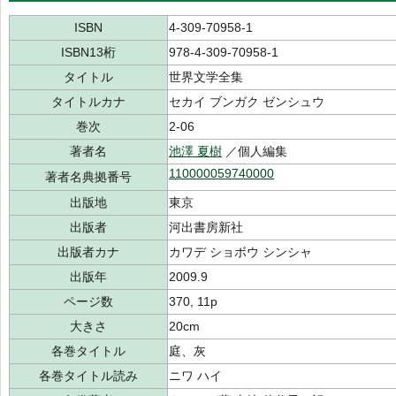
ISBN
4-309-70958-1
ISBN13桁
978-4-309-70958-1
タイトル
世界文学全集
タイトルカナ
セカイ ブンガク ゼンシュウ
巻次
2-06
著者名
池澤 夏樹
／個人編集
110000059740000
著者名典拠番号
出版地
東京
出版者
河出書房新社
出版者カナ
カワデ ショボウ シンシャ
出版年
2009.9
ページ数
370, 11p
大きさ
20cm
各巻タイトル
庭、灰
各巻タイトル読み
ニワ ハイ